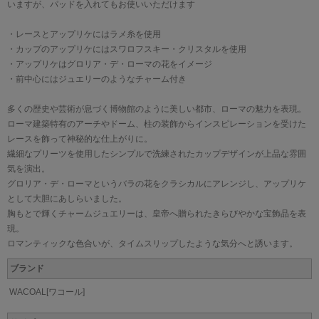
いますが、パッドを入れてもお使いいただけます
・レースとアップリケにはラメ糸を使用
・カップのアップリケにはスワロフスキー・クリスタルを使用
・アップリケはグロリア・デ・ローマの花をイメージ
・前中心にはジュエリーのようなチャーム付き
多くの歴史や芸術が息づく博物館のように美しい都市、ローマの魅力を表現。
ローマ建築特有のアーチやドーム、柱の装飾からインスピレーションを受けた
レースを飾って神秘的な仕上がりに。
繊細なプリーツを使用したシンプルで洗練されたカップデザインが上品な雰囲
気を演出。
グロリア・デ・ローマというバラの花をクラシカルにアレンジし、アップリケ
として大胆にあしらいました。
胸もとで輝くチャームジュエリーは、皇帝へ贈られたきらびやかな宝飾品を表
現。
ロマンティックな色合いが、タイムスリップしたような気分へと誘います。
ブランド
WACOAL[ワコール]