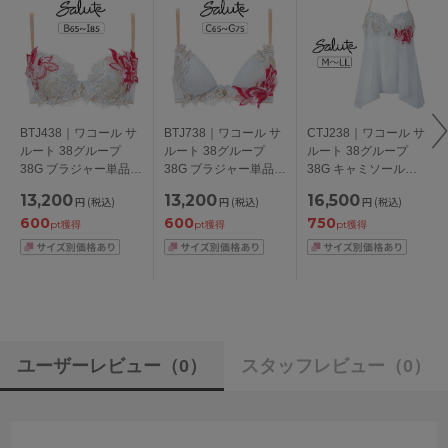
BTJ438｜ワコール サ
BTJ738｜ワコール サ
CTJ238｜ワコール サ
ルート 38グループ
ルート 38グループ
ルート 38グループ
38G ブラジャー単品
38G ブラジャー単品
38G キャミソール
P-upタイプ
フロントエックスプラ
M/L/LL
13,200
13,200
16,500
円
(税込)
円
(税込)
円
(税込)
BCDEFGHIカップ ア
スブラ CDEFGカップ
600
600
750
ンダー
アンダー 65/70/75cm
pt獲得
pt獲得
pt獲得
65/70/75/80/85cm
ユーザーレビュー
（0）
スタッフレビュー
（0）