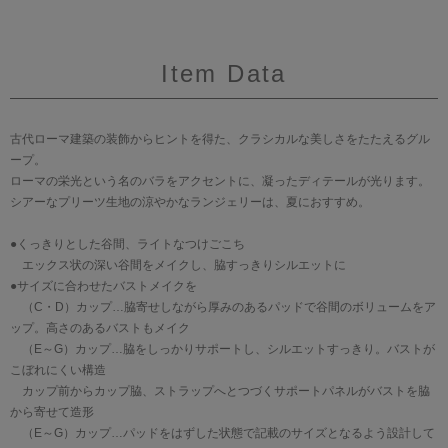
Item Data
古代ローマ建築の装飾からヒントを得た、クラシカルな美しさをたたえるグル
ープ。
ローマの栄光という名のバラをアクセントに、凝ったディテールが光ります。
シアーなプリーツ生地の涼やかなランジェリーは、夏におすすめ。
●くっきりとした谷間、ライトなつけごこち
エックス状の深い谷間をメイクし、脇すっきりシルエットに
●サイズに合わせたバストメイクを
（C・D）カップ…脇寄せしながら厚みのあるパッドで谷間のボリュームをア
ップ。高さのあるバストもメイク
（E～G）カップ…脇をしっかりサポートし、シルエットすっきり。バストが
こぼれにくい構造
カップ前からカップ脇、ストラップへとつづくサポートパネルがバストを脇
から寄せて造形
（E～G）カップ…パッドをはずした状態で記載のサイズとなるよう設計して