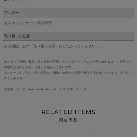
アンダー
後ろホック／ホック2段2調節
取り扱い上注意
お洗濯は、必ず「取り扱い表示」にしたがってください。
※なるべく実際の商品に近い色味を再現しておりますが、モニター等の条件により、画面上と
実物では色味が異なって見える場合がございます。
またレースやプリント柄の商品は、画像とは柄の位置等が異なる場合がございます。あらかじ
めご了承下さい。
関連キーワード：Wacoal Salute サルート 38グループ 38G
RELATED ITEMS
関連商品