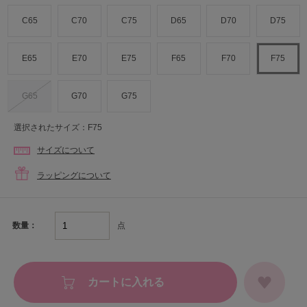
C65
C70
C75
D65
D70
D75
E65
E70
E75
F65
F70
F75
G65
G70
G75
選択されたサイズ：F75
サイズについて
ラッピングについて
点
数量：
カートに入れる