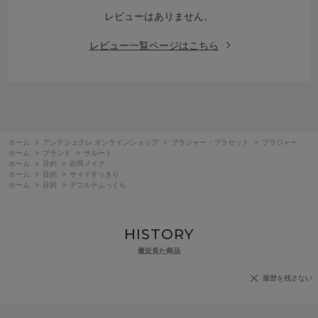
レビューはありません。
レビュー一覧ページはこちら
ホーム
>
アンテシュクレ オンラインショップ
>
ブラジャー・ブラセット
>
ブラジャー
ホーム
>
ブランド
>
サルート
ホーム
>
目的
>
谷間メイク
ホーム
>
目的
>
サイドすっきり
ホーム
>
目的
>
デコルテふっくら
HISTORY
最近見た商品
履歴を残さない