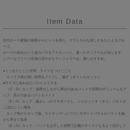
Item Data
古代ローマ建築の装飾からヒントを得た、クラシカルな美しさをたたえるグル
ープ。
ローマの栄光という名のバラをアクセントに、凝ったディテールが光ります。
シアーなプリーツ生地の涼やかなランジェリーは、夏におすすめ。
●くっきりとした谷間、ライトなつけごこち
エックス状の深い谷間をメイクし、脇すっきりシルエットに
●サイズに合わせたバストメイクを
（C・D）カップ…脇寄せしながら厚みのあるパッドで谷間のボリュームをア
ップ。高さのあるバストもメイク
（E～G）カップ…脇をしっかりサポートし、シルエットすっきり。バストが
こぼれにくい構造
カップ前からカップ脇、ストラップへとつづくサポートパネルがバストを脇
から寄せて造形
（E～G）カップ…パッドをはずした状態で記載のサイズとなるよう設計して