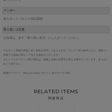
アンダー
後ろホック／ホック2段2調節
取り扱い上注意
お洗濯は、必ず「取り扱い表示」にしたがってください。
※なるべく実際の商品に近い色味を再現しておりますが、モニター等の条件により、画面上と
実物では色味が異なって見える場合がございます。
またレースやプリント柄の商品は、画像とは柄の位置等が異なる場合がございます。あらかじ
めご了承下さい。
関連キーワード：Wacoal Salute サルート 38グループ 38G
RELATED ITEMS
関連商品