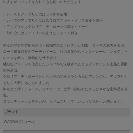
いますが、パッドを入れてもお使いいただけます
・レースとアップリケにはラメ糸を使用
・カップのアップリケにはスワロフスキー・クリスタルを使用
・アップリケはグロリア・デ・ローマの花をイメージ
・前中心にはジュエリーのようなチャーム付き
多くの歴史や芸術が息づく博物館のように美しい都市、ローマの魅力を表現。
ローマ建築特有のアーチやドーム、柱の装飾からインスピレーションを受けた
レースを飾って神秘的な仕上がりに。
繊細なプリーツを使用したシンプルで洗練されたカップデザインが上品な雰囲
気を演出。
グロリア・デ・ローマというバラの花をクラシカルにアレンジし、アップリケ
として大胆にあしらいました。
胸もとで輝くチャームジュエリーは、皇帝へ贈られたきらびやかな宝飾品を表
現。
ロマンティックな色合いが、タイムスリップしたような気分へと誘います。
ブランド
WACOAL[ワコール]