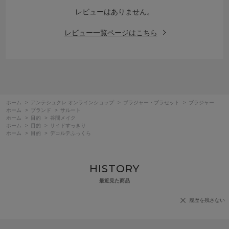
レビューはありません。
レビュー一覧ページはこちら
ホーム
>
アンテシュクレ オンラインショップ
>
ブラジャー・ブラセット
>
ブラジャー
ホーム
>
ブランド
>
サルート
ホーム
>
目的
>
谷間メイク
ホーム
>
目的
>
サイドすっきり
ホーム
>
目的
>
デコルテふっくら
HISTORY
最近見た商品
履歴を残さない