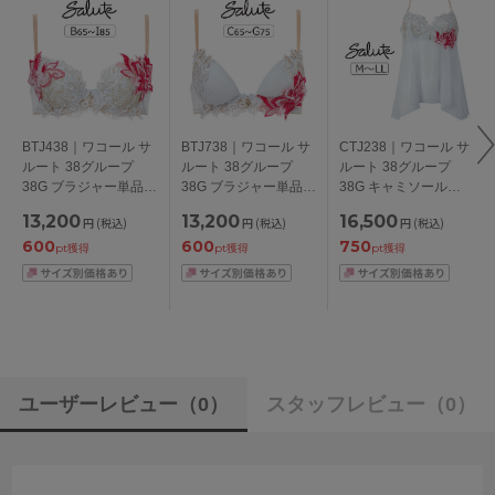
BTJ438｜ワコール サ
BTJ738｜ワコール サ
CTJ238｜ワコール サ
ルート 38グループ
ルート 38グループ
ルート 38グループ
38G ブラジャー単品
38G ブラジャー単品
38G キャミソール
P-upタイプ
フロントエックスプラ
M/L/LL
13,200
13,200
16,500
円
(税込)
円
(税込)
円
(税込)
BCDEFGHIカップ ア
スブラ CDEFGカップ
600
600
750
ンダー
アンダー 65/70/75cm
pt獲得
pt獲得
pt獲得
65/70/75/80/85cm
ユーザーレビュー
（0）
スタッフレビュー
（0）