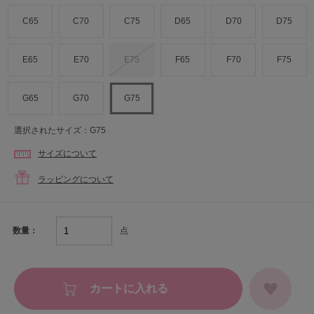
C65
C70
C75
D65
D70
D75
E65
E70
E75
F65
F70
F75
G65
G70
G75
選択されたサイズ：G75
サイズについて
ラッピングについて
点
数量：
カートに入れる