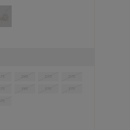
C75
D65
D70
D75
E75
F65
F70
F75
G75