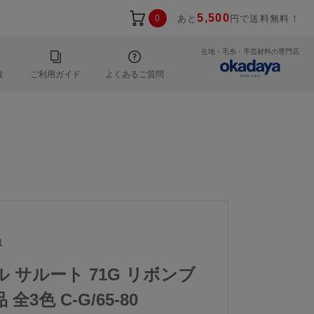
5,500
0
あと
円で送料無料！
生地・毛糸・手芸材料の専門店
報
ご利用ガイド
よくあるご質問
1
ル サルート 71G リボンブ
3色 C-G/65-80