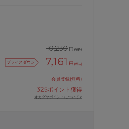
10,230
円
(税込)
7,161
プライスダウン
円
(税込)
会員登録(無料)
325
ポイント獲得
オカダヤポイントについて >
品
ワコールサルート71Gリボンブラブ