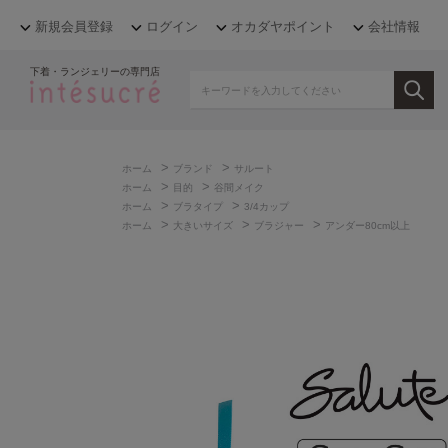
新規会員登録
ログイン
オカダヤポイント
会社情報
下着・ランジェリーの専門店
>
>
ホーム
ブランド
サルート
>
>
ホーム
目的
谷間メイク
>
>
ホーム
ブラタイプ
3/4カップ
>
>
>
ホーム
大きいサイズ
ブラジャー
アンダー80cm以上