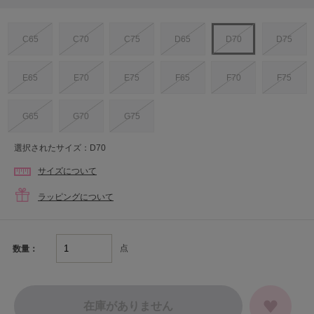
C65
C70
C75
D65
D70
D75
E65
E70
E75
F65
F70
F75
G65
G70
G75
選択されたサイズ：D70
サイズについて
ラッピングについて
点
数量：
在庫がありません