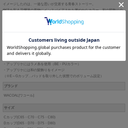
イメージしたのは、一途な思いが交差する青春ストーリー。
物語を彩る花爛漫の着物にインスパイアされた雅やかなカラー、和の髪飾りの
ようなアップリケ。
日本の伝統美をファンタジックに咲かせました。
●きれいな谷間をメイクしてキープ
・キープリボン構造で寄せたバストをしっかりおさえて、動いても谷間をキー
プ
●肌、花爛漫に華やぐ
・カップのレースにはラメ糸を使用（BL・PUカラー）
・アップリケにはラメ糸を使用（BE・PUカラー）
・アップリケには和の髪飾りをイメージ
（※E～Gカップ…パッドを取り外した状態でのボリューム設定）
ブランド
WACOAL[ワコール]
サイズ
Cカップ(C65・C70・C75・C80)
Dカップ(D65・D70・D75・D80)