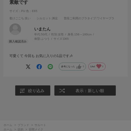
素敵です
サイズ：PU
色：E65
着けごこち
:良い
シルエット
:満足
普段ご利用のブラタイプ
:ワイヤーブラ
いまたん
年代:
50代
性別:
女性
身長:
156～160cm
体型:
ふつう
サイズ:
D65
可愛くて 今回も お気に入りの1品です🎶
参考になった
0
Like!
0
絞り込み
表示：新しい順
ホーム
>
ブランド
>
サルート
ホーム
>
目的
>
谷間メイク