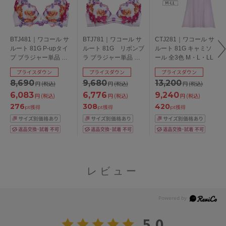
BTJ481｜ワコール サ
BTJ781｜ワコール サ
CTJ281｜ワコール サ
ルート 81G P-upタイ
ルート 81G リボンブ
ルート 81G キャミソ
プ ブラジャー単品 全3
ラ ブラジャー単品 全3
ール 全3色 M・L・LL
色 B・C・ D・E・F・
色 C・D・E・F・Gカ
プライスダウン
プライスダウン
プライスダウン
G・H・Iカップ/アンダ
ップ/アンダー65・
8,690
9,680
13,200
円
(税込)
円
(税込)
円
(税込)
ー65・70・75・80・
70・75・80cm
85cm
6,083
6,776
9,240
円
(税込)
円
(税込)
円
(税込)
276
308
420
pt獲得
pt獲得
pt獲得
レビュー
5.0