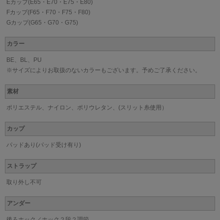
Eカップ(E65・E70・E75・E80)
Fカップ(F65・F70・F75・F80)
Gカップ(G65・G70・G75)
カラー
BE、BL、PU
※サイズによりお取扱のないカラーもございます。予めご了承ください。
素材
ポリエステル、ナイロン、ポリウレタン、(スリット糸使用）
カップ
パッドあり(パッド受け有り)
ストラップ
取り外し不可
アンダー
後ろホック／ホック２段２調節