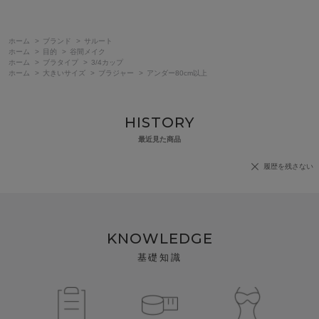
ホーム
>
ブランド
>
サルート
ホーム
>
目的
>
谷間メイク
ホーム
>
ブラタイプ
>
3/4カップ
ホーム
>
大きいサイズ
>
ブラジャー
>
アンダー80cm以上
HISTORY
最近見た商品
履歴を残さない
KNOWLEDGE
基礎知識