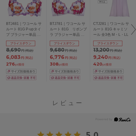
BTJ481｜ワコール サ
BTJ781｜ワコール サ
CTJ281｜ワコール サ
ルート 81G P-upタイ
ルート 81G リボンブ
ルート 81G キャミソ
プ ブラジャー単品 全3
ラ ブラジャー単品 全3
ール 全3色 M・L・LL
色 B・C・ D・E・F・
色 C・D・E・F・Gカ
プライスダウン
プライスダウン
プライスダウン
G・H・Iカップ/アンダ
ップ/アンダー65・
8,690
9,680
13,200
円
(税込)
円
(税込)
円
(税込)
ー65・70・75・80・
70・75・80cm
85cm
6,083
6,776
9,240
円
(税込)
円
(税込)
円
(税込)
276
308
420
pt獲得
pt獲得
pt獲得
レビュー
5.0