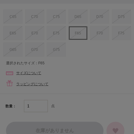
C65
C70
C75
D65
D70
D75
E65
E70
E75
F65
F70
F75
G65
G70
G75
選択されたサイズ：F65
サイズについて
ラッピングについて
点
数量：
在庫がありません