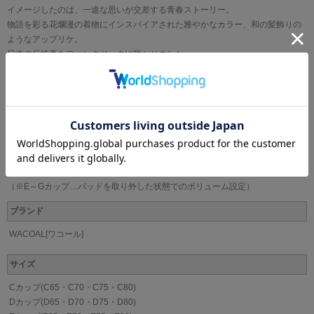
イメージしたのは、一途な思いが交差する青春ストーリー。
物語を彩る花爛漫の着物にインスパイアされた雅やかなカラー、和の髪飾りの
ようなアップリケ。
日本の伝統美をファンタジックに咲かせました。
●きれいな谷間をメイクしてキープ
・キープリボン構造で寄せたバストをしっかりおさえて、動いても谷間をキー
プ
●肌、花爛漫に華やぐ
・カップのレースにはラメ糸を使用（BL・PUカラー）
・アップリケにはラメ糸を使用（BE・PUカラー）
・アップリケには和の髪飾りをイメージ
（※E～Gカップ…パッドを取り外した状態でのボリューム設定）
ブランド
WACOAL[ワコール]
サイズ
Cカップ(C65・C70・C75・C80)
Dカップ(D65・D70・D75・D80)