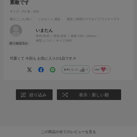
素敵です
サイズ：PU
色：E65
着けごこち
:良い
シルエット
:満足
普段ご利用のブラタイプ
:ワイヤーブラ
いまたん
年代:
50代
性別:
女性
身長:
156～160cm
体型:
ふつう
サイズ:
D65
可愛くて 今回も お気に入りの1品です🎶
参考になった
0
Like!
0
絞り込み
表示：新しい順
この商品の全てのレビューを見る