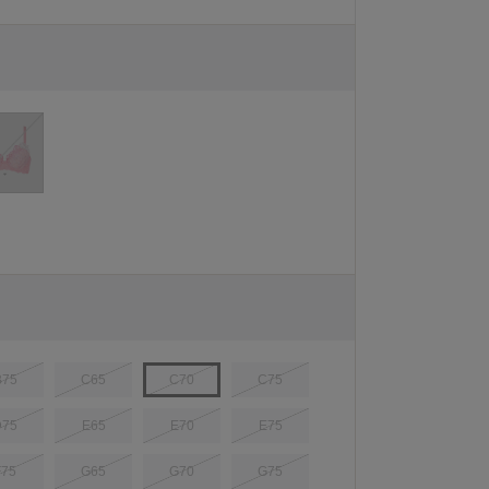
B75
C65
C70
C75
D75
E65
E70
E75
F75
G65
G70
G75