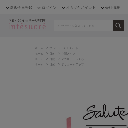
新規会員登録
ログイン
オカダヤポイント
会社情報
下着・ランジェリーの専門店
>
>
ホーム
ブランド
サルート
>
>
ホーム
目的
谷間メイク
>
>
ホーム
目的
デコルテふっくら
>
>
ホーム
目的
ボリュームアップ