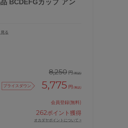
品 BCDEFGカップ アン
を見る
8,250
円
(税込)
5,775
プライスダウン
円
(税込)
ワコールサルート87Gブラジャー単品
会員登録(無料)
262
ポイント獲得
オカダヤポイントについて >