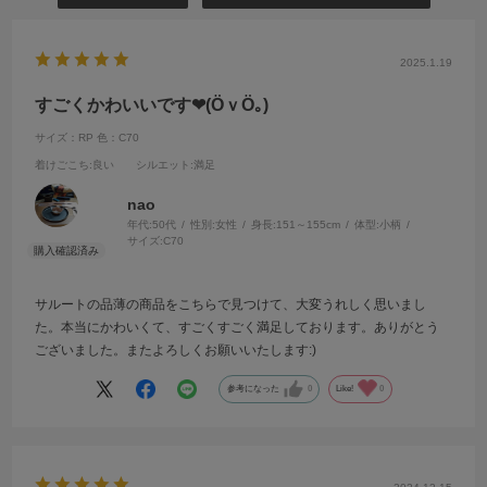
2025.1.19
すごくかわいいです❤(ӦｖӦ｡)
サイズ：RP
色：C70
着けごこち
:良い
シルエット
:満足
nao
年代:
50代
性別:
女性
身長:
151～155cm
体型:
小柄
サイズ:
C70
サルートの品薄の商品をこちらで見つけて、大変うれしく思いまし
た。本当にかわいくて、すごくすごく満足しております。ありがとう
ございました。またよろしくお願いいたします:)
参考になった
0
Like!
0