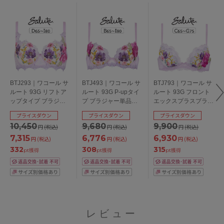
BTJ293｜ワコール サ
BTJ493｜ワコール サ
BTJ793｜ワコール サ
ルート 93G リフトア
ルート 93G P-upタイ
ルート 93G フロント
ップタイプ ブラジャ
プ ブラジャー単品
エックスプラスブラ
ー単品 DEFGHIカップ
BCDEFGHIカップ ア
ブラジャー単品
プライスダウン
プライスダウン
プライスダウン
アンダー
ンダー
CDEFGカップ アンダ
10,450
9,680
9,900
円
(税込)
円
(税込)
円
(税込)
65/70/75/80/85cm
65/70/75/80/85cm
ー65/70/75cm
7,315
6,776
6,930
円
(税込)
円
(税込)
円
(税込)
332
308
315
pt獲得
pt獲得
pt獲得
レビュー