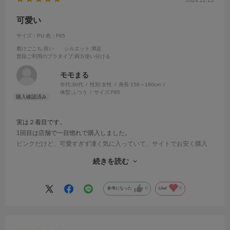
2024.12.15
可愛い
サイズ：PU
色：F65
着けごこち
:良い
シルエット
:満足
普段ご利用のブラタイプ
:両方使い分ける
モモまる
年代:
30代
性別:
女性
身長:
156～160cm
体型:
ふつう
サイズ:
F65
実は２着目です。
1回目は店舗で一目惚れで購入しました。
ピンクだけど、可愛すぎず凄く気に入っていて、サイトでお安く購入
出来たのでもう1着購入しました！
続きを読む
これぐらい華やかピンクのサルートがもう少し発売されたら嬉しいな
と思ってます。
参考になった
0
Like!
0