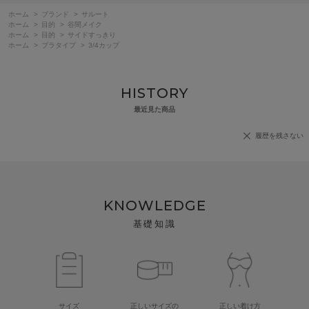
ホーム
>
ブランド
>
サルート
ホーム
>
目的
>
谷間メイク
ホーム
>
目的
>
サイドすっきり
ホーム
>
ブラタイプ
>
3/4カップ
HISTORY
最近見た商品
履歴を残さない
KNOWLEDGE
基礎知識
サイズ
正しいサイズの
正しい着け方