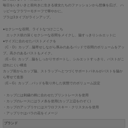
毎日をいきいきと前向きに生きる彼女たちのファッションから想像を広げ、 ハ
ッピーなフラワーモチーフで華やかに。
ブラは3タイプがラインアップ。
●セクシーな谷間、ライトなつけごこち
エックス状の深くセクシーな谷間をメイクし、脇すっきりシルエットに
●サイズに合わせたバストメイクを
（C・D）カップ…脇寄せしながら厚みのあるパッドで谷間のボリュームをアッ
プ。高さのあるバストもメイク。
（E～G）カップ…脇をしっかりサポートし、シルエットすっきり。バストがこ
ぼれにくい構造
カップ前からカップ脇、ストラップへとつづくサポートパネルがバストを脇か
ら寄せて造形
（E～G）カップ…パッドを取り外した状態でのボリューム設定
・カップには刺繍の柄に合わせたプリントレースを使用
・カップのレースにはラメ糸を使用(カップ上辺をのぞく)
・カップのアップリケにはスワロフスキー・クリスタルを使用
・アップリケはバラの花をイメージ
ブランド