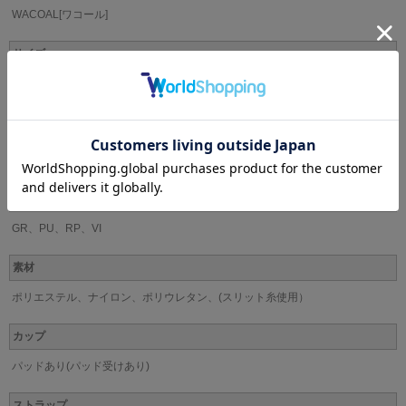
WACOAL[ワコール]
サイズ
Cカップ(C65・C70・C75)
Dカップ(D65・D70・D75)
Eカップ(E65・E70・E75)
Fカップ(F65・F70・F75)
Gカップ(G65・G70・G75)
カラー
GR、PU、RP、VI
素材
ポリエステル、ナイロン、ポリウレタン、(スリット糸使用）
カップ
パッドあり(パッド受けあり)
ストラップ