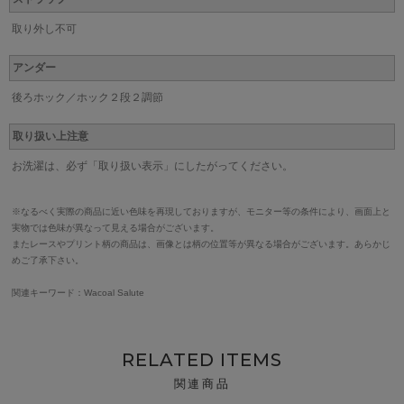
取り外し不可
アンダー
後ろホック／ホック２段２調節
取り扱い上注意
お洗濯は、必ず「取り扱い表示」にしたがってください。
※なるべく実際の商品に近い色味を再現しておりますが、モニター等の条件により、画面上と
実物では色味が異なって見える場合がございます。
またレースやプリント柄の商品は、画像とは柄の位置等が異なる場合がございます。あらかじ
めご了承下さい。
関連キーワード：Wacoal Salute
RELATED ITEMS
関連商品