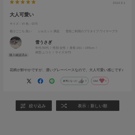
2024.9.1
大人可愛い
サイズ：VI
色：G75
着けごこち
:良い
シルエット
:満足
普段ご利用のブラタイプ
:ワイヤーブラ
雪うさぎ
年代:
50代
性別:
女性
身長:
161～165cm
体型:
ふつう
サイズ:
G75
花柄が鮮やかですが、濃いグレーベースなので、大人可愛い感じです♪
参考になった
0
Like!
0
絞り込み
表示：新しい順