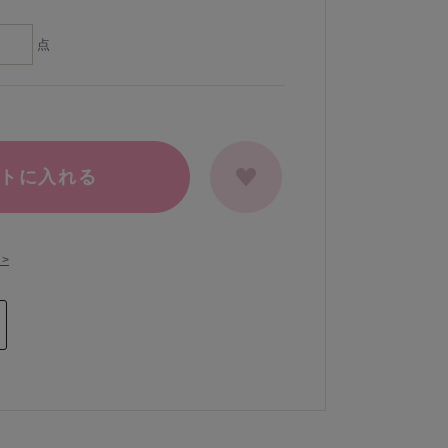
点
トに入れる
>