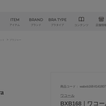
ITEM
BRAND
BRA TYPE
アイテム
ブランド
ブラタイプ
コンテンツ
店舗情
>
ット
ブラジャー
商品コード： wabxb168-ll141807
ワコール
BXB168｜ワコ