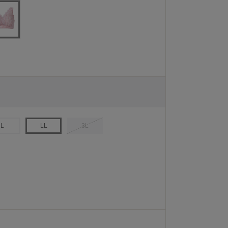
L
LL
3L