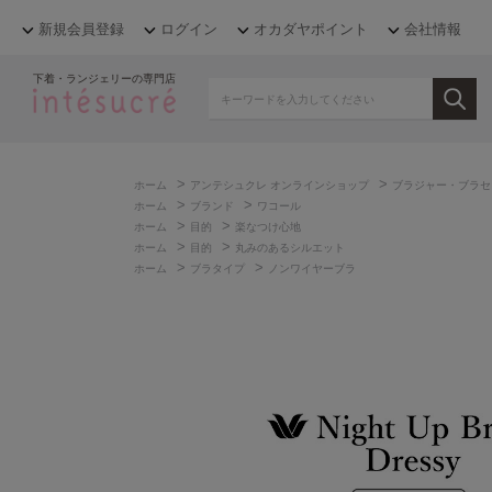
新規会員登録
ログイン
オカダヤポイント
会社情報
下着・ランジェリーの専門店
>
>
ホーム
アンテシュクレ オンラインショップ
ブラジャー・ブラセ
>
>
ホーム
ブランド
ワコール
>
>
ホーム
目的
楽なつけ心地
>
>
ホーム
目的
丸みのあるシルエット
>
>
ホーム
ブラタイプ
ノンワイヤーブラ