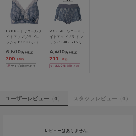
BXB168｜ワコール ナ
PXB168｜ワコール ナ
イトアップブラ ドレ
イトアップブラ ドレ
ッシィ BXB168シリー
ッシィ BXB168シリー
ズ ノンワイヤーブラ
ズ スタンダードショ
6,600
4,400
円
(税込)
円
(税込)
M/L/LL/3L
ーツ はきこみ丈ふつ
300
200
う M/L
pt獲得
pt獲得
ユーザーレビュー
（0）
スタッフレビュー
（0）
レビューはありません。