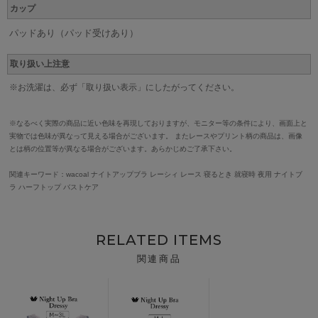
カップ
パッドあり（パッド受けあり）
取り扱い上注意
※お洗濯は、必ず「取り扱い表示」にしたがってください。
※なるべく実際の商品に近い色味を再現しておりますが、モニター等の条件により、画面上と
実物では色味が異なって見える場合がございます。 またレースやプリント柄の商品は、画像
とは柄の位置等が異なる場合がございます。あらかじめご了承下さい。
関連キーワード：wacoal ナイトアップブラ レーシィ レース 寝るとき 就寝時 夜用 ナイトブ
ラ ハーフトップ バストケア
RELATED ITEMS
関連商品