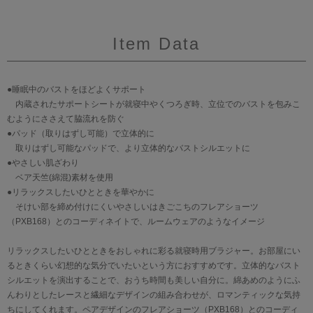
Item Data
●睡眠中のバストをほどよくサポート
内蔵されたサポートシートが就寝中やくつろぎ時、立位でのバストを包みこ
むようにささえて脇流れを防ぐ
●パッド（取りはずし可能）で立体的に
取りはずし可能なパッドで、より立体的なバストシルエットに
●やさしい肌ざわり
ベア天竺(綿混)素材を使用
●リラックスしたいひとときを華やかに
そけい部を締め付けにくいやさしいはきごこちのフレアショーツ
（PXB168）とのコーディネイトで、ルームウェアのようなイメージ
リラックスしたいひとときをおしゃれに彩る就寝時用ブラジャー。お部屋にい
るときくらい幻想的な気分でいたいという方におすすめです。立体的なバスト
シルエットを演出することで、おうち時間も美しい自分に。綿あめのようにふ
んわりとしたレースと繊細なデザインの組み合わせが、ロマンティックな気持
ちにしてくれます。ペアデザインのフレアショーツ（PXB168）とのコーディ