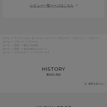
レビュー一覧ページはこちら
ホーム
>
アンテシュクレ オンラインショップ
>
ブラジャー・ブラセット
>
ブラジャー
ホーム
>
ブランド
>
ワコール
ホーム
>
目的
>
楽なつけ心地
ホーム
>
目的
>
丸みのあるシルエット
ホーム
>
ブラタイプ
>
ノンワイヤーブラ
HISTORY
最近見た商品
履歴を残さない