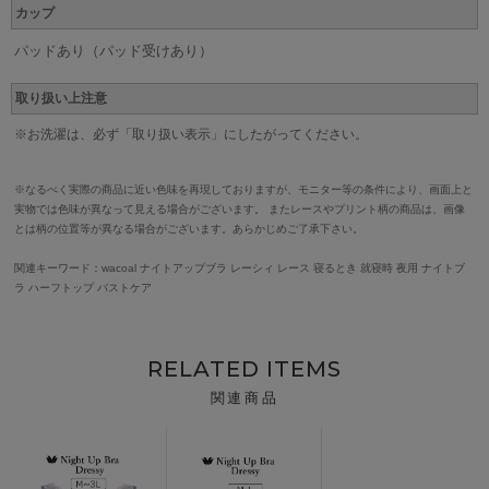
カップ
パッドあり（パッド受けあり）
取り扱い上注意
※お洗濯は、必ず「取り扱い表示」にしたがってください。
※なるべく実際の商品に近い色味を再現しておりますが、モニター等の条件により、画面上と
実物では色味が異なって見える場合がございます。 またレースやプリント柄の商品は、画像
とは柄の位置等が異なる場合がございます。あらかじめご了承下さい。
関連キーワード：wacoal ナイトアップブラ レーシィ レース 寝るとき 就寝時 夜用 ナイトブ
ラ ハーフトップ バストケア
RELATED ITEMS
関連商品