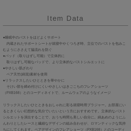
Item Data
●睡眠中のバストをほどよくサポート
内蔵されたサポートシートが就寝中やくつろぎ時、立位でのバストを包みこ
むようにささえて脇流れを防ぐ
●パッド（取りはずし可能）で立体的に
取りはずし可能なパッドで、より立体的なバストシルエットに
●やさしい肌ざわり
ベア天竺(綿混)素材を使用
●リラックスしたいひとときを華やかに
そけい部を締め付けにくいやさしいはきごこちのフレアショーツ
（PXB168）とのコーディネイトで、ルームウェアのようなイメージ
リラックスしたいひとときをおしゃれに彩る就寝時用ブラジャー。お部屋にい
るときくらい幻想的な気分でいたいという方におすすめです。立体的なバスト
シルエットを演出することで、おうち時間も美しい自分に。綿あめのようにふ
んわりとしたレースと繊細なデザインの組み合わせが、ロマンティックな気持
ちにしてくれます。ペアデザインのフレアショーツ（PXB168）とのコーディ