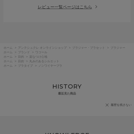
レビュー一覧ページはこちら
ホーム
>
アンテシュクレ オンラインショップ
>
ブラジャー・ブラセット
>
ブラジャー
ホーム
>
ブランド
>
ワコール
ホーム
>
目的
>
楽なつけ心地
ホーム
>
目的
>
丸みのあるシルエット
ホーム
>
ブラタイプ
>
ノンワイヤーブラ
HISTORY
最近見た商品
履歴を残さない