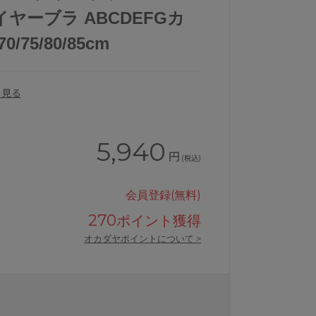
ヤーブラ ABCDEFGカ
/75/80/85cm
を見る
5,940
円
(税込)
会員登録(無料)
270
ポイント獲得
オカダヤポイントについて >