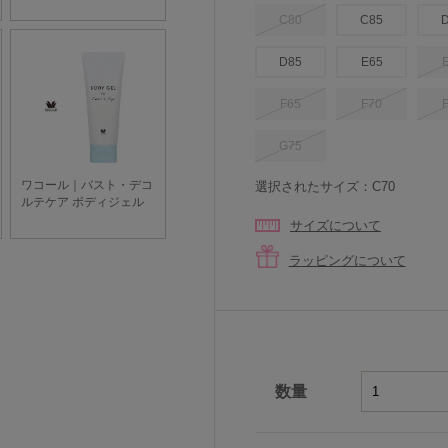
C80
C85
D85
E65
F65
F70
G75
選択されたサイズ：C70
サイズについて
ラッピングについて
数量