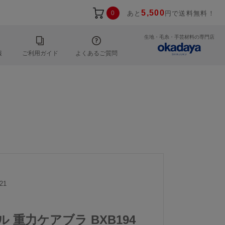
5,500
0
あと
円で送料無料！
生地・毛糸・手芸材料の専門店
報
ご利用ガイド
よくあるご質問
21
ル 重力ケアブラ BXB194