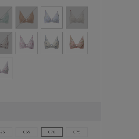
B75
C65
C70
C75