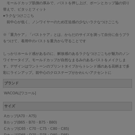
モールドカップ肌側の厚みで、バストを押し上げ、ボーンとカップ脇の切り
替えで、ピタッとフィット
●ラクなつけごこち
前中心が低く、ノンワイヤーのため圧迫感の少ないラクなつけごこち
※「重力ケア」「バストケア」とは、からだのサイズを測って自分に合うブラ
をつけて、着用中のバストを重力から守ることです
しっかりホールド感があるのに、解放感のあるラクなつけごこちが魅力のノン
ワイヤータイプ。モールドカップが自然なまるみのあるバストをメイクしま
す。デザインはワントーンのプリントタイプからトレンド感のある花柄まで多
彩にラインアップ。前中心のクロステープがかわいいアクセントに
ブランド
WACOAL[ワコール]
サイズ
Aカップ(A70・A75)
Bカップ(B65・B70・B75・B80)
Cカップ(C65・C70・C75・C80・C85)
Dカップ(D65・D70・D75・D80・D85)