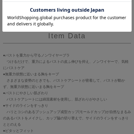
Item Data
●バストを重力から守るノンワイヤーブラ
つけるだけで、重力によるバストの皮ふ伸びを抑え、ノンワイヤーで、気軽
にバストケア
●無重力状態に近いまる胸をキープ
さまざまな姿勢のときでも、バストケアシートが密着して、バストが動か
ず、無重力状態に近いまる胸をキープ
●バストにやさしい肌ざわり
バストケアシートには綿混素材を使用し、肌ざわりがやさしい
●サイドのラインをすっきり
ハリとコシのあるプッシュアップ成型カップ(モールドカップ)が自然なまるみ
のあるバストをメイクし、カップ脇の切り替えで、サイドのラインをすっきり
ととのえる
●ピタッとフィット