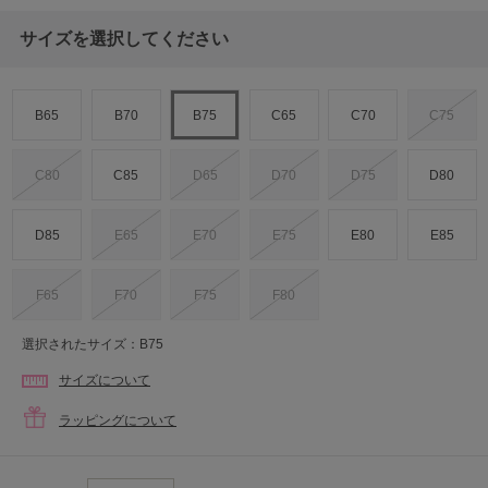
サイズを選択してください
B65
B70
B75
C65
C70
C75
C80
C85
D65
D70
D75
D80
D85
E65
E70
E75
E80
E85
F65
F70
F75
F80
選択されたサイズ：B75
サイズについて
ラッピングについて