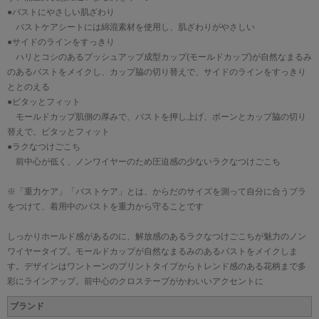
●バストにやさしい肌ざわり
バストケアシートには綿混素材を使用し、肌ざわりがやさしい
●サイドのラインをすっきり
ハリとコシのあるプッシュアップ成型カップ(モールドカップ)が自然なまるみ
のあるバストをメイクし、カップ脇の切り替えで、サイドのラインをすっきり
ととのえる
●ピタッとフィット
モールドカップ肌側の厚みで、バストを押し上げ、ボーンとカップ脇の切り
替えで、ピタッとフィット
●ラクなつけごこち
前中心が低く、ノンワイヤーのため圧迫感の少ないラクなつけごこち
※「重力ケア」「バストケア」とは、からだのサイズを測って自分に合うブラ
をつけて、着用中のバストを重力から守ることです
しっかりホールド感があるのに、解放感のあるラクなつけごこちが魅力のノン
ワイヤータイプ。モールドカップが自然なまるみのあるバストをメイクしま
す。デザインはワントーンのプリントタイプからトレンド感のある花柄まで多
彩にラインアップ。前中心のクロステープがかわいいアクセントに
ブランド