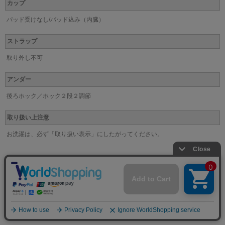
カップ
パッド受けなし/パッド込み（内臓）
ストラップ
取り外し不可
アンダー
後ろホック／ホック２段２調節
取り扱い上注意
お洗濯は、必ず「取り扱い表示」にしたがってください。
※なるべく実際の商品に近い色味を再現しておりますが、モニター等の条件により、画面上と
実物では色味が異なって見える場合がございます。
またレースやプリント柄の商品は、画像とは柄の位置等が異なる場合がございます。あらかじ
めご了承下さい。
関連キーワード：Wacoal 重力ケアブラ