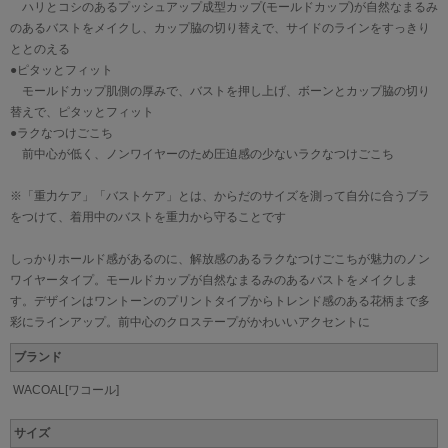
ハリとコシのあるプッシュアップ成型カップ(モールドカップ)が自然なまるみ
のあるバストをメイクし、カップ脇の切り替えで、サイドのラインをすっきり
ととのえる
●ピタッとフィット
モールドカップ肌側の厚みで、バストを押し上げ、ボーンとカップ脇の切り
替えで、ピタッとフィット
●ラクなつけごこち
前中心が低く、ノンワイヤーのため圧迫感の少ないラクなつけごこち
※「重力ケア」「バストケア」とは、からだのサイズを測って自分に合うブラ
をつけて、着用中のバストを重力から守ることです
しっかりホールド感があるのに、解放感のあるラクなつけごこちが魅力のノン
ワイヤータイプ。モールドカップが自然なまるみのあるバストをメイクしま
す。デザインはワントーンのプリントタイプからトレンド感のある花柄まで多
彩にラインアップ。前中心のクロステープがかわいいアクセントに
ブランド
WACOAL[ワコール]
サイズ