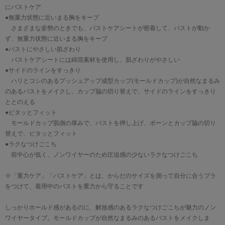
にバストケア
●無重力状態に近いまる胸をキープ
さまざまな姿勢のときでも、バストケアシートが密着して、バストが動か
ず、無重力状態に近いまる胸をキープ
●バストにやさしい肌ざわり
バストケアシートには綿混素材を使用し、肌ざわりがやさしい
●サイドのラインをすっきり
ハリとコシのあるプッシュアップ成型カップ(モールドカップ)が自然なまるみ
のあるバストをメイクし、カップ脇の切り替えで、サイドのラインをすっきり
ととのえる
●ピタッとフィット
モールドカップ肌側の厚みで、バストを押し上げ、ボーンとカップ脇の切り
替えで、ピタッとフィット
●ラクなつけごこち
前中心が低く、ノンワイヤーのため圧迫感の少ないラクなつけごこち
※「重力ケア」「バストケア」とは、からだのサイズを測って自分に合うブラ
をつけて、着用中のバストを重力から守ることです
しっかりホールド感があるのに、解放感のあるラクなつけごこちが魅力のノン
ワイヤータイプ。モールドカップが自然なまるみのあるバストをメイクしま