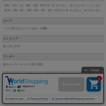
【BU・KO・LG・ME・OB・RPカラー】ナイロン、ポリウレタン、レーヨン
【CR・GB・OC・OR・PO・PU・SP・YEカラー】ナイロン、ポリウレタン
カップ
パッド受けなし/パッド込み（内臓）
ストラップ
取り外し不可
アンダー
後ろホック／ホック２段２調節
取り扱い上注意
お洗濯は、必ず「取り扱い表示」にしたがってください。
※なるべく実際の商品に近い色味を再現しておりますが、モニター等の条件により、画面上と
実物では色味が異なって見える場合がございます。
またレースやプリント柄の商品は、画像とは柄の位置等が異なる場合がございます。あらかじ