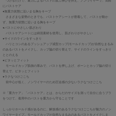
つけるだけで、重力によるバストの皮ふ伸びを抑え、ノンワイヤーで、気軽
にバストケア
●無重力状態に近いまる胸をキープ
さまざまな姿勢のときでも、バストケアシートが密着して、バストが動か
ず、無重力状態に近いまる胸をキープ
●バストにやさしい肌ざわり
バストケアシートには綿混素材を使用し、肌ざわりがやさしい
●サイドのラインをすっきり
ハリとコシのあるプッシュアップ成型カップ(モールドカップ)が自然なまるみ
のあるバストをメイクし、カップ脇の切り替えで、サイドのラインをすっきり
ととのえる
●ピタッとフィット
モールドカップ肌側の厚みで、バストを押し上げ、ボーンとカップ脇の切り
替えで、ピタッとフィット
●ラクなつけごこち
前中心が低く、ノンワイヤーのため圧迫感の少ないラクなつけごこち
※「重力ケア」「バストケア」とは、からだのサイズを測って自分に合うブラ
をつけて、着用中のバストを重力から守ることです
しっかりホールド感があるのに、解放感のあるラクなつけごこちが魅力のノン
ワイヤータイプ。モールドカップが自然なまるみのあるバストをメイクしま