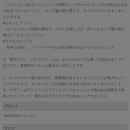
ハリとコシのあるプッシュアップ成型カップ(モールドカップ)が自然なまるみ
のあるバストをメイクし、カップ脇の切り替えで、サイドのラインをすっきり
ととのえる
●ピタッとフィット
モールドカップ肌側の厚みで、バストを押し上げ、ボーンとカップ脇の切り
替えで、ピタッとフィット
●ラクなつけごこち
前中心が低く、ノンワイヤーのため圧迫感の少ないラクなつけごこち
※「重力ケア」「バストケア」とは、からだのサイズを測って自分に合うブラ
をつけて、着用中のバストを重力から守ることです
しっかりホールド感があるのに、解放感のあるラクなつけごこちが魅力のノン
ワイヤータイプ。モールドカップが自然なまるみのあるバストをメイクしま
す。デザインはワントーンのプリントタイプからトレンド感のある花柄まで多
彩にラインアップ。前中心のクロステープがかわいいアクセントに
ブランド
WACOAL[ワコール]
サイズ