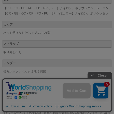
【BU・KO・LG・ME・OB・RPカラー】ナイロン、ポリウレタン、レーヨン
【CR・GB・OC・OR・PO・PU・SP・YEカラー】ナイロン、ポリウレタン
カップ
パッド受けなし/パッド込み（内臓）
ストラップ
取り外し不可
アンダー
後ろホック／ホック２段２調節
取り扱い上注意
お洗濯は、必ず「取り扱い表示」にしたがってください。
※なるべく実際の商品に近い色味を再現しておりますが、モニター等の条件により、画面上と
実物では色味が異なって見える場合がございます。
またレースやプリント柄の商品は、画像とは柄の位置等が異なる場合がございます。あらかじ