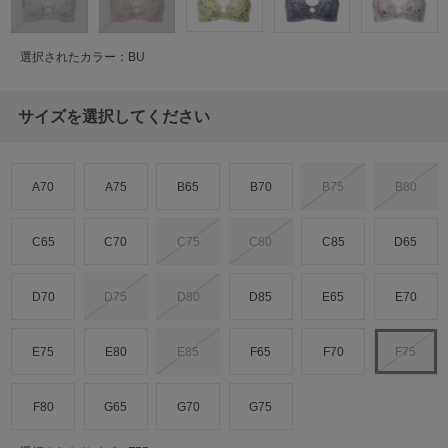
選択されたカラー：BU
サイズを選択してください
A70
A75
B65
B70
B75
B80
C65
C70
C75
C80
C85
D65
D70
D75
D80
D85
E65
E70
E75
E80
E85
F65
F70
F75
F80
G65
G70
G75