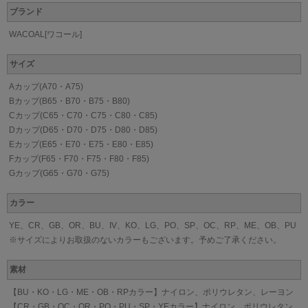
ブランド
WACOAL[ワコール]
サイズ
Aカップ(A70・A75)
Bカップ(B65・B70・B75・B80)
Cカップ(C65・C70・C75・C80・C85)
Dカップ(D65・D70・D75・D80・D85)
Eカップ(E65・E70・E75・E80・E85)
Fカップ(F65・F70・F75・F80・F85)
Gカップ(G65・G70・G75)
カラー
YE、CR、GB、OR、BU、IV、KO、LG、PO、SP、OC、RP、ME、OB、PU
※サイズによりお取扱のないカラーもございます。予めご了承ください。
素材
【BU・KO・LG・ME・OB・RPカラー】ナイロン、ポリウレタン、レーヨン
【CR・GB・OC・OR・PO・PU・SP・YEカラー】ナイロン、ポリウレタン