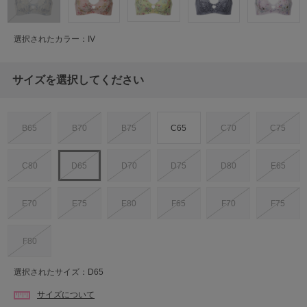
選択されたカラー：IV
サイズを選択してください
B65
B70
B75
C65
C70
C75
C80
D65
D70
D75
D80
E65
E70
E75
E80
F65
F70
F75
F80
選択されたサイズ：D65
サイズについて