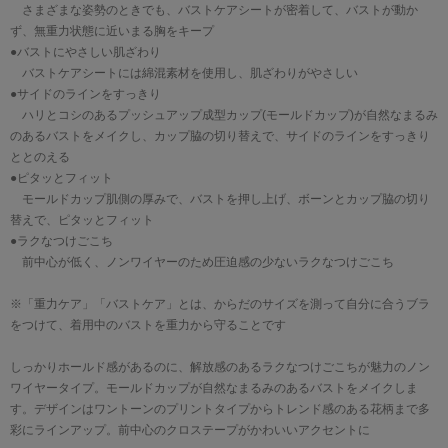
さまざまな姿勢のときでも、バストケアシートが密着して、バストが動か
ず、無重力状態に近いまる胸をキープ
●バストにやさしい肌ざわり
バストケアシートには綿混素材を使用し、肌ざわりがやさしい
●サイドのラインをすっきり
ハリとコシのあるプッシュアップ成型カップ(モールドカップ)が自然なまるみ
のあるバストをメイクし、カップ脇の切り替えで、サイドのラインをすっきり
ととのえる
●ピタッとフィット
モールドカップ肌側の厚みで、バストを押し上げ、ボーンとカップ脇の切り
替えで、ピタッとフィット
●ラクなつけごこち
前中心が低く、ノンワイヤーのため圧迫感の少ないラクなつけごこち
※「重力ケア」「バストケア」とは、からだのサイズを測って自分に合うブラ
をつけて、着用中のバストを重力から守ることです
しっかりホールド感があるのに、解放感のあるラクなつけごこちが魅力のノン
ワイヤータイプ。モールドカップが自然なまるみのあるバストをメイクしま
す。デザインはワントーンのプリントタイプからトレンド感のある花柄まで多
彩にラインアップ。前中心のクロステープがかわいいアクセントに