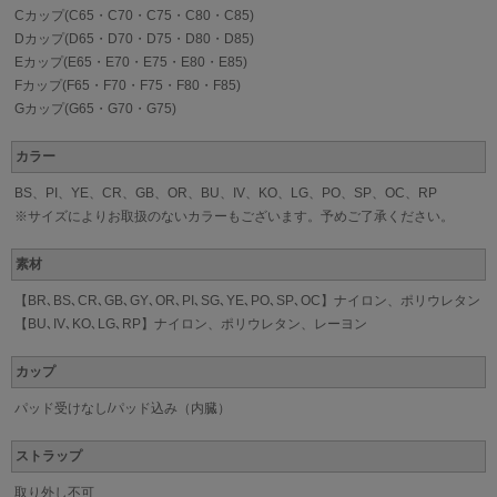
Cカップ(C65・C70・C75・C80・C85)
Dカップ(D65・D70・D75・D80・D85)
Eカップ(E65・E70・E75・E80・E85)
Fカップ(F65・F70・F75・F80・F85)
Gカップ(G65・G70・G75)
カラー
BS、PI、YE、CR、GB、OR、BU、IV、KO、LG、PO、SP、OC、RP
※サイズによりお取扱のないカラーもございます。予めご了承ください。
素材
【BR､BS､CR､GB､GY､OR､PI､SG､YE､PO､SP､OC】ナイロン、ポリウレタン
【BU､IV､KO､LG､RP】ナイロン、ポリウレタン、レーヨン
カップ
パッド受けなし/パッド込み（内臓）
ストラップ
取り外し不可