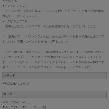
ととのえる
●ピタッとフィット
モールドカップ肌側の厚みで、バストを押し上げ、ボーンとカップ脇の切り
替えで、ピタッとフィット
●ラクなつけごこち
前中心が低く、ノンワイヤーのため圧迫感の少ないラクなつけごこち
※「重力ケア」「バストケア」とは、からだのサイズを測って自分に合うブラ
をつけて、着用中のバストを重力から守ることです
しっかりホールド感があるのに、解放感のあるラクなつけごこちが魅力のノン
ワイヤータイプ。モールドカップが自然なまるみのあるバストをメイクしま
す。デザインはワントーンのプリントタイプからトレンド感のある花柄まで多
彩にラインアップ。前中心のクロステープがかわいいアクセントに
ブランド
WACOAL[ワコール]
サイズ
Aカップ(A70・A75)
Bカップ(B65・B70・B75・B80)