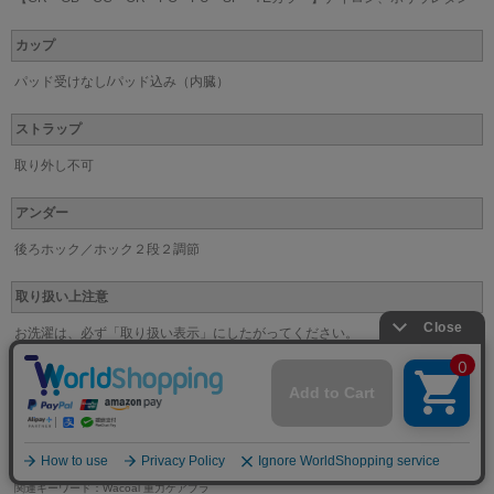
カップ
パッド受けなし/パッド込み（内臓）
ストラップ
取り外し不可
アンダー
後ろホック／ホック２段２調節
取り扱い上注意
お洗濯は、必ず「取り扱い表示」にしたがってください。
※なるべく実際の商品に近い色味を再現しておりますが、モニター等の条件により、画面上と
実物では色味が異なって見える場合がございます。
またレースやプリント柄の商品は、画像とは柄の位置等が異なる場合がございます。あらかじ
めご了承下さい。
関連キーワード：Wacoal 重力ケアブラ