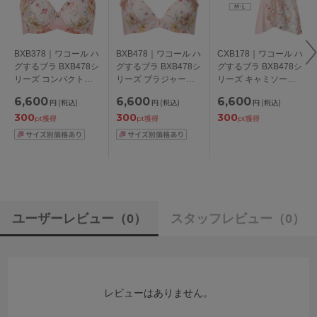
BXB378｜ワコール ハ
BXB478｜ワコール ハ
CXB178｜ワコール ハ
グするブラ BXB478シ
グするブラ BXB478シ
グするブラ BXB478シ
リーズ コンパクトメ
リーズ ブラジャー単
リーズ キャミソール
イク ブラジャー単品
品 ABCDEFGカップ
M/L
6,600
6,600
6,600
円
(税込)
円
(税込)
円
(税込)
フルカップ CDEFGH
アンダー
300
300
300
カップ アンダー
65/70/75/80/85cm
pt獲得
pt獲得
pt獲得
70/75/80/85/90/95cm
ユーザーレビュー
（0）
スタッフレビュー
（0）
レビューはありません。