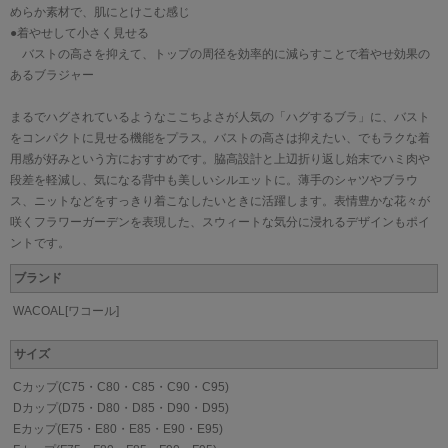
めらか素材で、肌にとけこむ感じ
●着やせして小さく見せる
バストの高さを抑えて、トップの周径を効率的に減らすことで着やせ効果の
あるブラジャー
まるでハグされているようなここちよさが人気の「ハグするブラ」に、バスト
をコンパクトに見せる機能をプラス。バストの高さは抑えたい、でもラクな着
用感が好みという方におすすめです。脇高設計と上辺折り返し始末でハミ肉や
段差を軽減し、気になる背中も美しいシルエットに。薄手のシャツやブラウ
ス、ニットなどをすっきり着こなしたいときに活躍します。表情豊かな花々が
咲くフラワーガーデンを表現した、スウィートな気分に浸れるデザインもポイ
ントです。
ブランド
WACOAL[ワコール]
サイズ
Cカップ(C75・C80・C85・C90・C95)
Dカップ(D75・D80・D85・D90・D95)
Eカップ(E75・E80・E85・E90・E95)