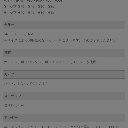
Fカップ(F75・F80・F85・F90・F95)
Gカップ(G70・G75・G80・G85)
Hカップ(H70・H75・H80・H85)
カラー
SP、TU、OB、RP
※サイズによりお取扱のないカラーもございます。予めご了承ください。
素材
ナイロン、ポリウレタン、ポリエステル、（スリット糸使用）
カップ
パッドなし(パッド受けなし)
ストラップ
取り外し不可
アンダー
後ろホック／（C75-85､ D・E・F75）ホック２段２調節、（D・E・F80-85､