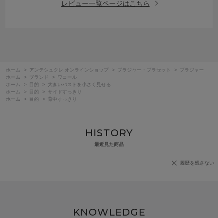
レビュー一覧ページはこちら
ホーム
>
アンテシュクレ オンラインショップ
>
ブラジャー・ブラセット
>
ブラジャー
ホーム
>
ブランド
>
ワコール
ホーム
>
目的
>
大きいバストを小さく見せる
ホーム
>
目的
>
サイドすっきり
ホーム
>
目的
>
背中すっきり
HISTORY
最近見た商品
履歴を残さない
KNOWLEDGE