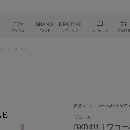
ITEM
BRAND
BRA TYPE
アイテム
ブランド
ブラタイプ
コンテンツ
店舗情
>
ット
ブラジャー
商品コード： wabxb411-def4071
ワコール
BXB411｜ワコール