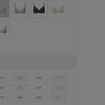
B75
B80
C65
C70
D65
D70
D75
D80
E75
E80
F65
F70