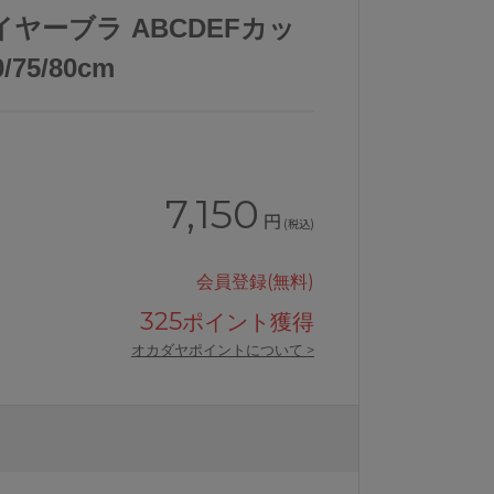
ヤーブラ ABCDEFカッ
/75/80cm
7,150
円
(税込)
会員登録(無料)
325
ポイント獲得
オカダヤポイントについて >