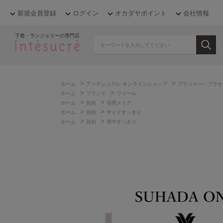
新規会員登録
ログイン
オカダヤポイント
会社情報
下着・ランジェリーの専門店
>
>
ホーム
アンテシュクレ オンラインショップ
ブラジャー・ブラセ
>
>
ホーム
ブランド
ワコール
>
>
ホーム
目的
谷間メイク
>
>
ホーム
目的
サイドすっきり
>
>
ホーム
目的
背中すっきり