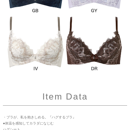
Item Data
・ブラが、私を抱きしめる。『ハグするブラ』
●体温を感知してカラダになじむ
ハグシート