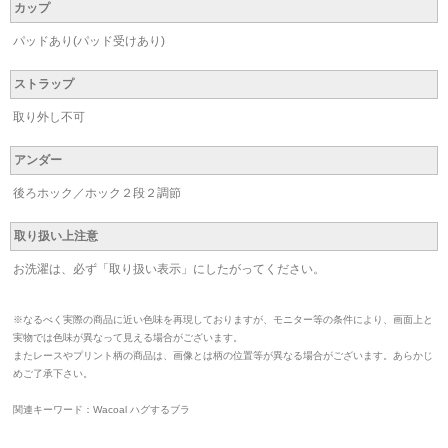
カップ
パッドあり(パッド受けあり)
ストラップ
取り外し不可
アンダー
後ろホック／ホック２段２調節
取り扱い上注意
お洗濯は、必ず「取り扱い表示」にしたがってください。
※なるべく実際の商品に近い色味を再現しておりますが、モニター等の条件により、画面上と
実物では色味が異なって見える場合がございます。
またレースやプリント柄の商品は、画像とは柄の位置等が異なる場合がございます。あらかじ
めご了承下さい。
関連キーワード：Wacoal ハグするブラ