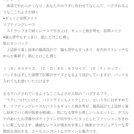
体温でやわらかくなり、あなたのカラダに合わせてなじんで、ハグされるよ
うなここちよさが続く
●ギュッと谷間メイク
リフティングレース
ストラップまで続くレースで引き上げ、ギュッと抱き寄せ、谷間メイク
●脇も背中もすっきり。肌にとけこむ感じ
肌ピタッバック
上辺折り返し始末の脇高設計で、脇も背中もすっきり。全方向ストレッチな
めらか素材で、肌にとけこむ感じ
＜（Ｂ）８０サイズ、（Ｃ・Ｄ）８０・８５サイズ、（Ｅ・Ｆ）カップ＞
パッドをはずした状態で記載のサイズとなるよう設計していますが、パッドを
入れてもお使いいただけます
まるでハグされているようなここちよさが人気の「ハグするブラ」。
「ラクにつけたいけど、バストラインもメイクしたい」という方におすすめで
す。リフティングレースがバストをギュッと抱き寄せ、脇高設計と上辺折り返
し始末でハミ肉や段差を軽減し、気になる背中も美しいシルエットに。デコル
テのあいたお洋服やボディラインが出やすいピタッとしたファッションをきれ
いに着こなせます。繊細なレースが描き出す美しい陰影がラグジュアリーな雰
囲気を演出する、クールエレガントなデザインも魅力です。