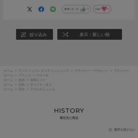
参考になった
0
Like!
0
絞り込み
表示：新しい順
ホーム
>
アンテシュクレ オンラインショップ
>
ブラジャー・ブラセット
>
ブラジャー
ホーム
>
ブランド
>
ワコール
ホーム
>
目的
>
谷間メイク
ホーム
>
目的
>
サイドすっきり
ホーム
>
目的
>
デコルテふっくら
HISTORY
最近見た商品
履歴を残さない