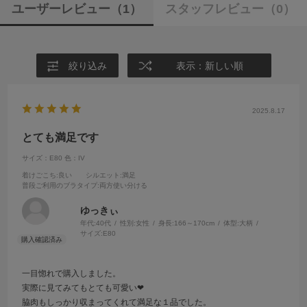
ユーザーレビュー
（1）
スタッフレビュー
（0）
絞り込み
表示：新しい順
2025.8.17
とても満足です
サイズ：E80
色：IV
着けごこち
:良い
シルエット
:満足
普段ご利用のブラタイプ
:両方使い分ける
ゆっきぃ
年代:
40代
性別:
女性
身長:
166～170cm
体型:
大柄
サイズ:
E80
一目惚れで購入しました。
実際に見てみてもとても可愛い❤
脇肉もしっかり収まってくれて満足な１品でした。