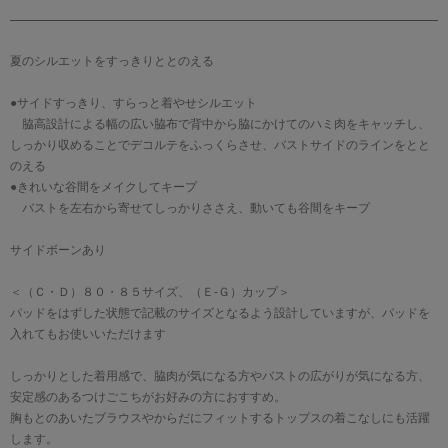
夏のシルエットをすっきりととのえる
●サイドすっきり、すらっと着やせシルエット
脇高設計による幅の広い脇布で背中から脇にかけてのハミ肉をキャッチし、
しっかり収めることでデコルテをふっくらさせ、バストサイドのラインをとと
のえる
●きれいな谷間をメイクしてキープ
バストを左右から寄せてしっかりささえ、動いても谷間をキープ
サイドボーンあり
＜（Ｃ・Ｄ）８０・８５サイズ、（Ｅ-Ｇ）カップ＞
パッドをはずした状態で記載のサイズとなるよう設計していますが、パッドを
入れてもお使いいただけます
しっかりとした着用感で、脇肉が気になる方やバストの広がりが気になる方、
安定感のあるつけごこちがお好みの方におすすめ。
胸もとのあいたブラウスやからだにフィットするトップスの着こなしにも活躍
します。