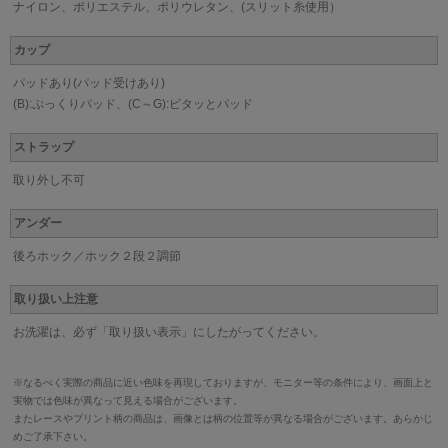
ナイロン、ポリエステル、ポリウレタン、(スリット糸使用）
カップ
パッドあり(パッド受けあり)
(B):ぷっくりパッド、(C～G):ピタッとパッド
ストラップ
取り外し不可
アンダー
後ろホック／ホック２段２調節
取り扱い上注意
お洗濯は、必ず「取り扱い表示」にしたがってください。
※なるべく実際の商品に近い色味を再現しておりますが、モニター等の条件により、画面上と
実物では色味が異なって見える場合がございます。
またレースやプリント柄の商品は、画像とは柄の位置等が異なる場合がございます。あらかじ
めご了承下さい。