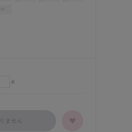
G75
点
りません