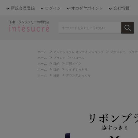
新規会員登録
ログイン
オカダヤポイント
会社情報
下着・ランジェリーの専門店
>
>
ホーム
アンテシュクレ オンラインショップ
ブラジャー・ブラセ
>
>
ホーム
ブランド
ワコール
>
>
ホーム
目的
谷間メイク
>
>
ホーム
目的
サイドすっきり
>
>
ホーム
目的
デコルテふっくら