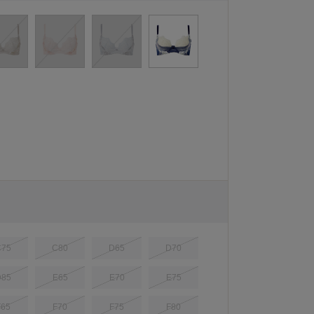
C75
C80
D65
D70
D85
E65
E70
E75
F65
F70
F75
F80