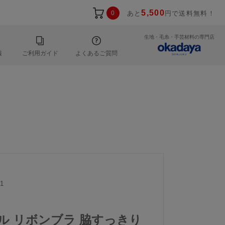
5,500
0
あと
円で送料無料！
生地・毛糸・手芸材料の専門店
報
ご利用ガイド
よくあるご質問
1
ール リボンブラ 脇すっきり