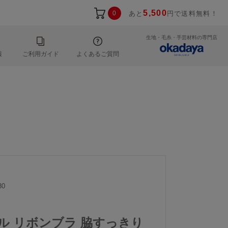
5,500
0
あと
円で送料無料！
生地・毛糸・手芸材料の専門店
報
ご利用ガイド
よくあるご質問
30
ール リボンブラ 脇すっきり