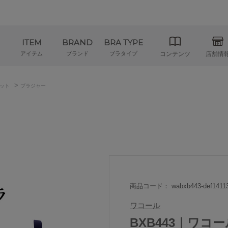
ITEM
BRAND
BRA TYPE
アイテム
ブランド
ブラタイプ
コンテンツ
店舗情
>
ット
ブラジャー
商品コード： wabxb443-def1411
ワコール
BXB443｜ワコ