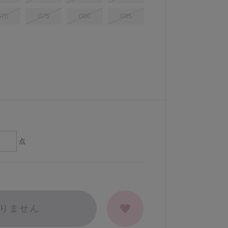
G70
G75
G80
G85
点
りません