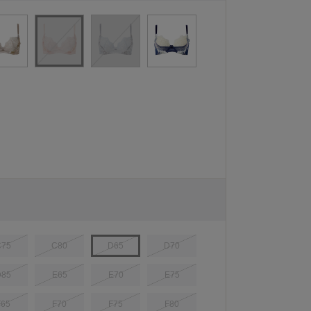
C75
C80
D65
D70
D85
E65
E70
E75
F65
F70
F75
F80