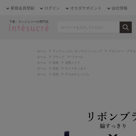
新規会員登録
ログイン
オカダヤポイント
会社情報
下着・ランジェリーの専門店
>
>
ホーム
アンテシュクレ オンラインショップ
ブラジャー・ブラセ
>
>
ホーム
ブランド
ワコール
>
>
ホーム
目的
谷間メイク
>
>
ホーム
目的
サイドすっきり
>
>
ホーム
目的
デコルテふっくら