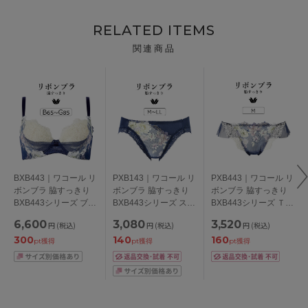
RELATED ITEMS
関連商品
BXB443｜ワコール リ
PXB143｜ワコール リ
PXB443｜ワコール リ
ボンブラ 脇すっきり
ボンブラ 脇すっきり
ボンブラ 脇すっきり
BXB443シリーズ ブラ
BXB443シリーズ スタ
BXB443シリーズ Ｔバ
ジャー単品 BCDEFG
ンダードショーツ
ックショーツ M
6,600
3,080
3,520
円
(税込)
円
(税込)
円
(税込)
カップ アンダー
M/L/LL
300
140
160
65/70/75/80/85cm
pt獲得
pt獲得
pt獲得