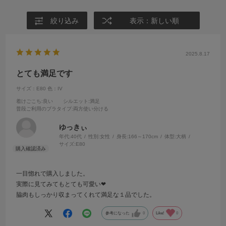
絞り込み
表示：新しい順
2025.8.17
とても満足です
サイズ：E80
色：IV
着けごこち
:良い
シルエット
:満足
普段ご利用のブラタイプ
:両方使い分ける
ゆっきぃ
年代:
40代
性別:
女性
身長:
166～170cm
体型:
大柄
サイズ:
E80
一目惚れで購入しました。
実際に見てみてもとても可愛い❤
脇肉もしっかり収まってくれて満足な１品でした。
参考になった
0
Like!
0