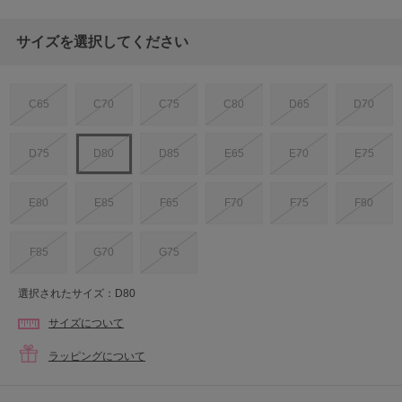
サイズを選択してください
C65
C70
C75
C80
D65
D70
D75
D80
D85
E65
E70
E75
E80
E85
F65
F70
F75
F80
F85
G70
G75
選択されたサイズ：D80
サイズについて
ラッピングについて