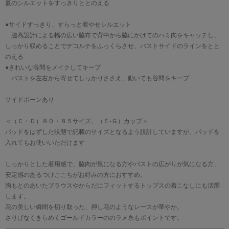
夏のシルエットをすっきりととのえる
●サイドすっきり、すらっと着やせシルエット
脇高設計による幅の広い脇布で背中から脇にかけてのハミ肉をキャッチし、
しっかり収めることでデコルテをふっくらさせ、バストサイドのラインをとと
のえる
●きれいな谷間をメイクしてキープ
バストを左右から寄せてしっかりささえ、動いても谷間をキープ
サイドボーンあり
＜（Ｃ・Ｄ）８０・８５サイズ、（Ｅ-Ｇ）カップ＞
パッドをはずした状態で記載のサイズとなるよう設計していますが、パッドを
入れてもお使いいただけます
しっかりとした着用感で、脇肉が気になる方やバストの広がりが気になる方、
安定感のあるつけごこちがお好みの方におすすめ。
胸もとのあいたブラウスやからだにフィットするトップスの着こなしにも活躍
します。
花の美しい瞬間を切り取った、押し花のようなレースが華やか。
さりげなくきらめくゴールドカラーののラメ糸もポイントです。