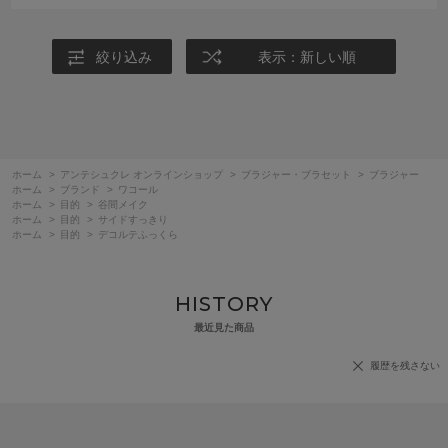
絞り込み
表示：新しい順
ホーム
>
アンテシュクレ オンラインショップ
>
ブラジャー・ブラセット
>
ブラジャー
ホーム
>
ブランド
>
ワコール
ホーム
>
目的
>
谷間メイク
ホーム
>
目的
>
サイドすっきり
ホーム
>
目的
>
デコルテふっくら
HISTORY
最近見た商品
履歴を残さない