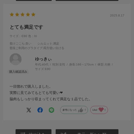
2025.8.17
とても満足です
サイズ：E80
色：IV
着けごこち
:良い
シルエット
:満足
普段ご利用のブラタイプ
:両方使い分ける
ゆっきぃ
年代:
40代
性別:
女性
身長:
166～170cm
体型:
大柄
サイズ:
E80
一目惚れで購入しました。
実際に見てみてもとても可愛い❤
脇肉もしっかり収まってくれて満足な１品でした。
参考になった
0
Like!
0