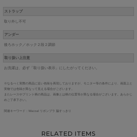
ストラップ
取り外し不可
アンダー
後ろホック／ホック２段２調節
取り扱い上注意
お洗濯は、必ず「取り扱い表示」にしたがってください。
※なるべく実際の商品に近い色味を再現しておりますが、モニター等の条件により、画面上と
実物では色味が異なって見える場合がございます。
またレースやプリント柄の商品は、画像とは柄の位置等が異なる場合がございます。あらかじ
めご了承下さい。
関連キーワード：Wacoal リボンブラ 脇すっきり
RELATED ITEMS