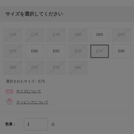
サイズを選択してください
C65
C70
C75
C80
D65
D70
D75
D80
E65
E70
E75
E80
F65
F70
F75
F80
選択されたサイズ：E75
サイズについて
ラッピングについて
点
数量：