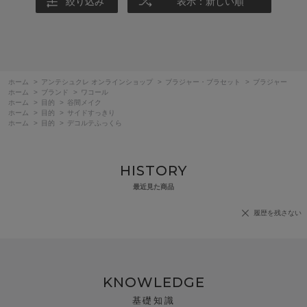
絞り込み
表示：新しい順
ホーム
>
アンテシュクレ オンラインショップ
>
ブラジャー・ブラセット
>
ブラジャー
ホーム
>
ブランド
>
ワコール
ホーム
>
目的
>
谷間メイク
ホーム
>
目的
>
サイドすっきり
ホーム
>
目的
>
デコルテふっくら
HISTORY
最近見た商品
履歴を残さない
KNOWLEDGE
基礎知識