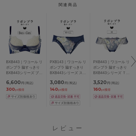
関連商品
BXB443｜ワコール リ
PXB143｜ワコール リ
PXB443｜ワコール リ
ボンブラ 脇すっきり
ボンブラ 脇すっきり
ボンブラ 脇すっきり
BXB443シリーズ ブラ
BXB443シリーズ スタ
BXB443シリーズ Ｔバ
ジャー単品 BCDEFG
ンダードショーツ
ックショーツ M
6,600
3,080
3,520
円
(税込)
円
(税込)
円
(税込)
カップ アンダー
M/L/LL
300
140
160
65/70/75/80/85cm
pt獲得
pt獲得
pt獲得
レビュー