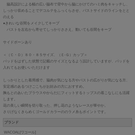
脇高設計による幅の広い脇布で背中から脇にかけてのハミ肉をキャッチし、
しっかり収めることでデコルテをふっくらさせ、バストサイドのラインをとと
のえる
●きれいな谷間をメイクしてキープ
バストを左右から寄せてしっかりささえ、動いても谷間をキープ
サイドボーンあり
＜（Ｃ・Ｄ）８０・８５サイズ、（Ｅ-Ｇ）カップ＞
パッドをはずした状態で記載のサイズとなるよう設計していますが、パッドを
入れてもお使いいただけます
しっかりとした着用感で、脇肉が気になる方やバストの広がりが気になる方、
安定感のあるつけごこちがお好みの方におすすめ。
胸もとのあいたブラウスやからだにフィットするトップスの着こなしにも活躍
します。
花の美しい瞬間を切り取った、押し花のようなレースが華やか。
さりげなくきらめくゴールドカラーののラメ糸もポイントです。
ブランド
WACOAL[ワコール]