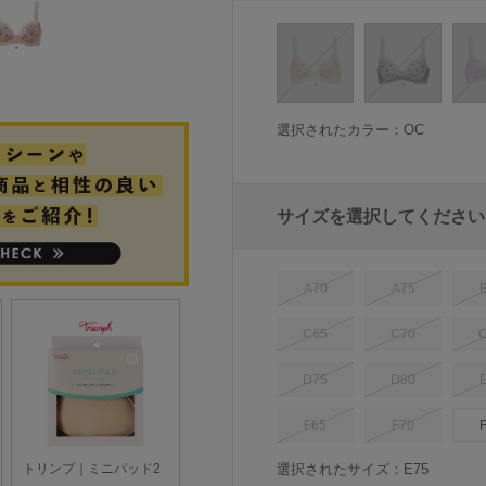
選択されたカラー：OC
サイズを選択してください
A70
A75
C65
C70
D75
D80
F65
F70
選択されたサイズ：E75