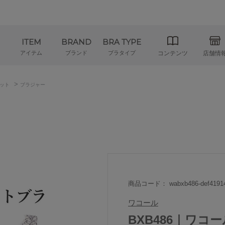
ITEM
BRAND
BRA TYPE
アイテム
ブランド
ブラタイプ
コンテンツ
店舗情
>
ット
ブラジャー
商品コード： wabxb486-def4191
ワコール
BXB486｜ワコ