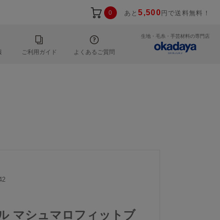
5,500
0
あと
円で送料無料！
生地・毛糸・手芸材料の専門店
報
ご利用ガイド
よくあるご質問
42
ール マシュマロフィットブ