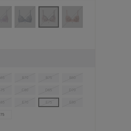
B65
B70
B75
B80
C75
C80
D65
D70
E65
E70
E75
E80
F75