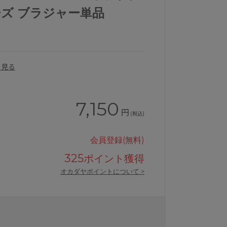
リーズ ブラジャー単品
を見る
7,150
円
(税込)
会員登録(無料)
325
ポイント獲得
オカダヤポイントについて >