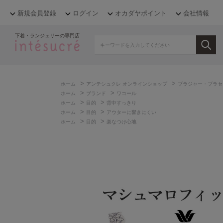
新規会員登録
ログイン
オカダヤポイント
会社情報
下着・ランジェリーの専門店
>
>
ホーム
アンテシュクレ オンラインショップ
ブラジャー・ブラセ
>
>
ホーム
ブランド
ワコール
>
>
ホーム
目的
背中すっきり
>
>
ホーム
目的
アウターに響きにくい
>
>
ホーム
目的
楽なつけ心地