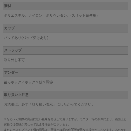
素材
ポリエステル、ナイロン、ポリウレタン、(スリット糸使用）
カップ
パッドあり(パッド受けあり)
ストラップ
取り外し不可
アンダー
後ろホック／ホック２段２調節
取り扱い上注意
お洗濯は、必ず「取り扱い表示」にしたがってください。
※なるべく実際の商品に近い色味を再現しておりますが、モニター等の条件により、画面上と
実物では色味が異なって見える場合がございます。
またレースやプリント柄の商品は、画像とは柄の位置等が異なる場合がございます。あらかじ