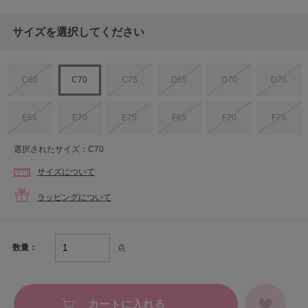
サイズを選択してください
C65
C70
C75
D65
D70
D75
E65
E70
E75
F65
F70
F75
選択されたサイズ：C70
サイズについて
ラッピングについて
点
数量：
カートに入れる