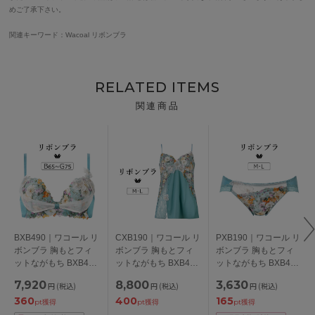
めご了承下さい。
関連キーワード：Wacoal リボンブラ
RELATED ITEMS
関連商品
BXB490｜ワコール リ
CXB190｜ワコール リ
PXB190｜ワコール リ
ボンブラ 胸もとフィ
ボンブラ 胸もとフィ
ボンブラ 胸もとフィ
ットながもち BXB490
ットながもち BXB490
ットながもち BXB490
シリーズ ブラジャー
シリーズ キャミソー
シリーズ スタンダー
7,920
8,800
3,630
円
(税込)
円
(税込)
円
(税込)
単品 BCDEFGカップ
ル M/L
ドショーツ M/L
360
400
165
アンダー65/70/75cm
pt獲得
pt獲得
pt獲得