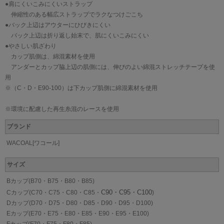
●肩にくいこみにくいストラップ
伸縮性のある幅広ストラップでラクなつけごこち
●バック上辺はアウターにひびきにくい
バック上辺は折り返し始末で、肌にくいこみにくい
●やさしい肌ざわり
カップ肌側は、綿混素材を使用
アンダーとカップ脇上辺の肌側には、伸びのよい綿混ストレッチテープを使
用
※（C・D・E90-100）は下カップ肌側に綿混素材を使用
※環境に配慮した再生糸混のレースを使用
ブランド
WACOAL[ワコール]
サイズ
Bカップ(B70・B75・B80・B85)
C90・C95・C100
Cカップ(C70・C75・C80・C85・
)
Dカップ(D70・D75・D80・D85・D90・D95・D100)
Eカップ(E70・E75・E80・E85・E90・E95・E100)