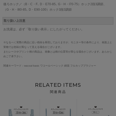
後ろホック／（B・C・F､ D・E70-85､ G・H・I70-75）ホック2段3調節、
（G・H・I80-85､ D・E90-100）ホック3段3調節
取り扱い上注意
お洗濯は、必ず「取り扱い表示」にしたがってください。
※なるべく実際の商品に近い色味を再現しておりますが、モニター等の条件により、画面上と
実物では色味が異なって見える場合がございます。
またレースやプリント柄の商品は、画像とは柄の位置等が異なる場合がございます。あらかじ
めご了承下さい。
関連キーワード：wacoal basic ワコールベーシック 綿混 フルカップブラジャー
RELATED ITEMS
関連商品