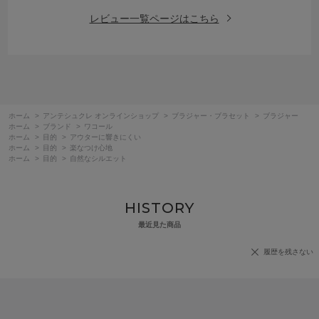
レビュー一覧ページはこちら
ホーム
>
アンテシュクレ オンラインショップ
>
ブラジャー・ブラセット
>
ブラジャー
ホーム
>
ブランド
>
ワコール
ホーム
>
目的
>
アウターに響きにくい
ホーム
>
目的
>
楽なつけ心地
ホーム
>
目的
>
自然なシルエット
HISTORY
最近見た商品
履歴を残さない