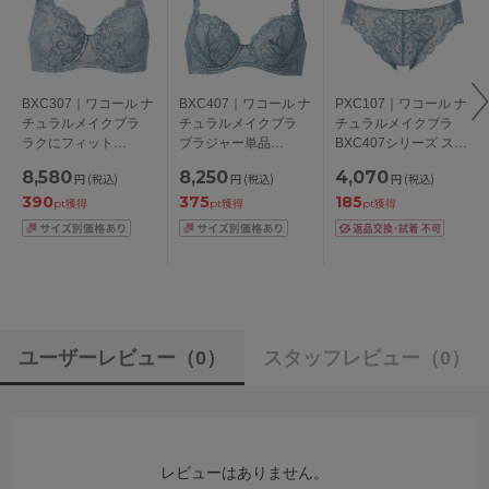
BXC307｜ワコール ナ
BXC407｜ワコール ナ
PXC107｜ワコール ナ
チュラルメイクブラ
チュラルメイクブラ
チュラルメイクブラ
ラクにフィット
ブラジャー単品
BXC407シリーズ スタ
BXC407シリーズ ブラ
BCDEFGカップ アン
ンダードショーツ は
8,580
8,250
4,070
円
(税込)
円
(税込)
円
(税込)
ジャー単品 フルカッ
ダー
きこみ丈あさめ ロー
390
375
185
プ BCDEFGHIカップ
65/70/75/80/85cm
ライズ ハイレッグシ
pt獲得
pt獲得
pt獲得
アンダー
ョーツ M/L
70/75/80/85/90/95/10
0cm
ユーザーレビュー
（0）
スタッフレビュー
（0）
レビューはありません。