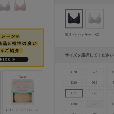
選択されたカラー：KO
サイズを選択してください
C70
C75
D80
D85
F70
F75
G80
G85