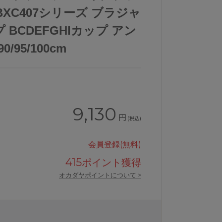
XC407シリーズ ブラジャ
 BCDEFGHIカップ アン
90/95/100cm
9,130
円
(税込)
会員登録(無料)
415
ポイント獲得
オカダヤポイントについて >