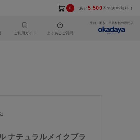
5,500
0
あと
円で送料無料！
生地・毛糸・手芸材料の専門店
報
ご利用ガイド
よくあるご質問
51
ール ナチュラルメイクブラ