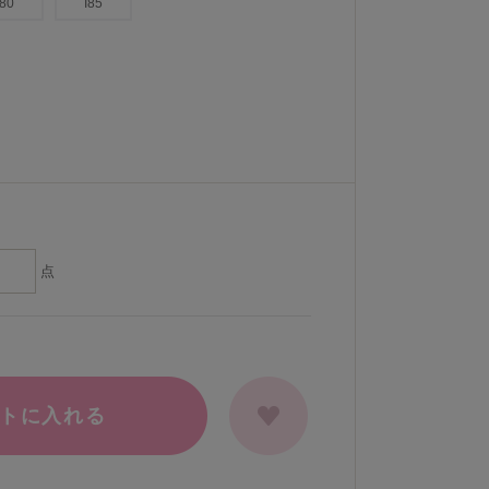
I80
I85
点
トに入れる