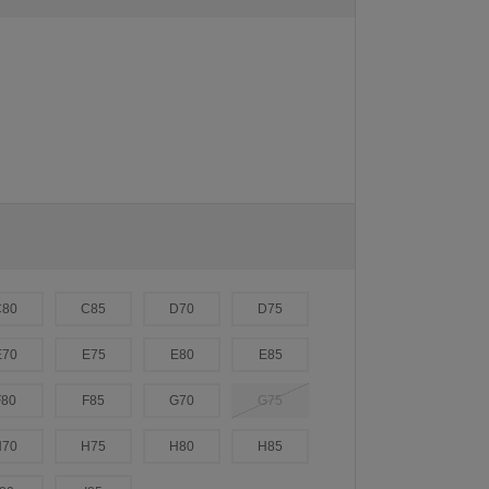
C80
C85
D70
D75
E70
E75
E80
E85
F80
F85
G70
G75
H70
H75
H80
H85