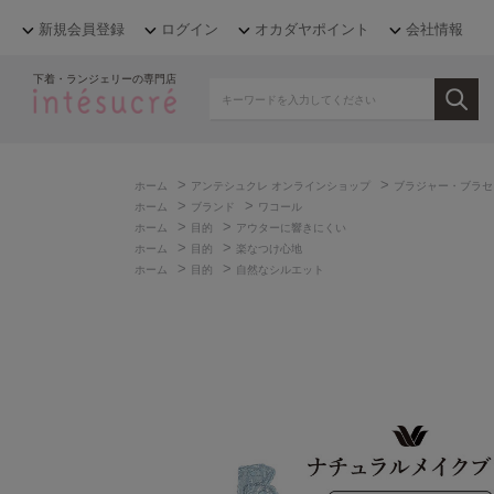
新規会員登録
ログイン
オカダヤポイント
会社情報
下着・ランジェリーの専門店
>
>
ホーム
アンテシュクレ オンラインショップ
ブラジャー・ブラセ
>
>
ホーム
ブランド
ワコール
>
>
ホーム
目的
アウターに響きにくい
>
>
ホーム
目的
楽なつけ心地
>
>
ホーム
目的
自然なシルエット