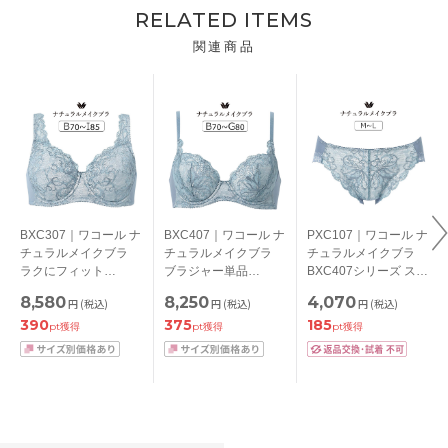
RELATED ITEMS
関連商品
BXC307｜ワコール ナ
BXC407｜ワコール ナ
PXC107｜ワコール ナ
チュラルメイクブラ
チュラルメイクブラ
チュラルメイクブラ
ラクにフィット
ブラジャー単品
BXC407シリーズ スタ
BXC407シリーズ ブラ
BCDEFGカップ アン
ンダードショーツ は
8,580
8,250
4,070
円
(税込)
円
(税込)
円
(税込)
ジャー単品 フルカッ
ダー
きこみ丈あさめ ロー
390
375
185
プ BCDEFGHIカップ
65/70/75/80/85cm
ライズ ハイレッグシ
pt獲得
pt獲得
pt獲得
アンダー
ョーツ M/L
70/75/80/85/90/95/10
0cm