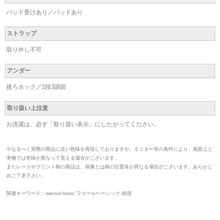
パッド受けあり／パッドあり
ストラップ
取り外し不可
アンダー
後ろホック／2段3調節
取り扱い上注意
お洗濯は、必ず「取り扱い表示」にしたがってください。
※なるべく実際の商品に近い色味を再現しておりますが、モニター等の条件により、画面上と
実物では色味が異なって見える場合がございます。
またレースやプリント柄の商品は、画像とは柄の位置等が異なる場合がございます。あらかじ
めご了承下さい。
関連キーワード：wacoal basic ワコールベーシック 綿混