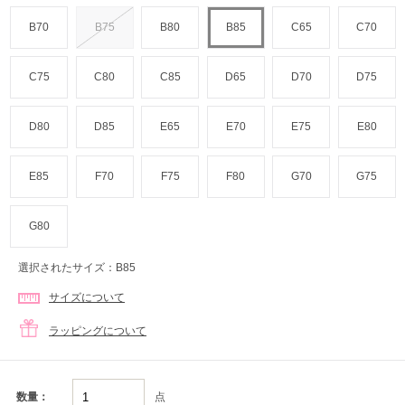
B70
B75
B80
B85
C65
C70
C75
C80
C85
D65
D70
D75
D80
D85
E65
E70
E75
E80
E85
F70
F75
F80
G70
G75
G80
選択されたサイズ：B85
サイズについて
ラッピングについて
点
数量：