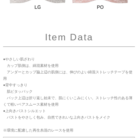
Item Data
●やさしい肌ざわり
カップ肌側は、綿混素材を使用
アンダーとカップ脇上辺の肌側には、伸びのよい綿混ストレッチテープを使
用
●背中すっきり
肌ピタッバック
バック上辺は折り返し始末で、肌にくいこみにくい。ストレッチ性のある薄
くて軽いベアスムース素材を使用
●上向きバストシルエット
バストをやさしく包み、自然できれいな上向きバストをメイク
※環境に配慮した再生糸混のレースを使用