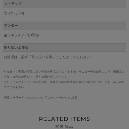
ストラップ
取り外し不可
アンダー
後ろホック／2段3調節
取り扱い上注意
お洗濯は、必ず「取り扱い表示」にしたがってください。
※なるべく実際の商品に近い色味を再現しておりますが、モニター等の条件により、画面上と
実物では色味が異なって見える場合がございます。
またレースやプリント柄の商品は、画像とは柄の位置等が異なる場合がございます。あらかじ
めご了承下さい。
関連キーワード：wacoal basic ワコールベーシック 綿混
RELATED ITEMS
関連商品