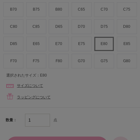
B70
B75
B80
C65
C70
C75
C80
C85
D65
D70
D75
D80
D85
E65
E70
E75
E80
E85
F70
F75
F80
G70
G75
G80
選択されたサイズ：E80
サイズについて
ラッピングについて
点
数量：