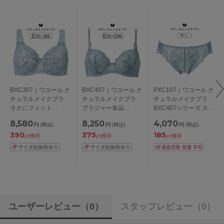
BXC307｜ワコール ナ
BXC407｜ワコール ナ
PXC107｜ワコール ナ
チュラルメイクブラ
チュラルメイクブラ
チュラルメイクブラ
ラクにフィット
ブラジャー単品
BXC407シリーズ スタ
BXC407シリーズ ブラ
BCDEFGカップ アン
ンダードショーツ は
8,580
8,250
4,070
円
(税込)
円
(税込)
円
(税込)
ジャー単品 フルカッ
ダー
きこみ丈あさめ ロー
390
375
185
プ BCDEFGHIカップ
65/70/75/80/85cm
ライズ ハイレッグシ
pt獲得
pt獲得
pt獲得
アンダー
ョーツ M/L
70/75/80/85/90/95/10
0cm
ユーザーレビュー
（0）
スタッフレビュー
（0）