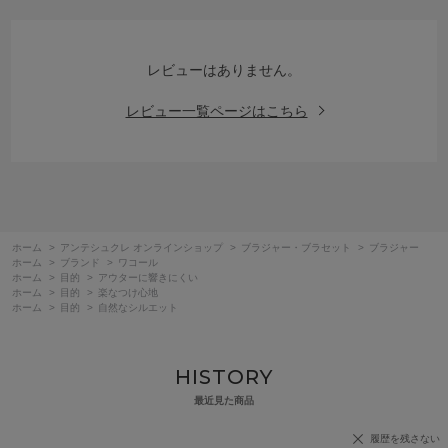
レビューはありません。
レビュー一覧ページはこちら
ホーム
>
アンテシュクレ オンラインショップ
>
ブラジャー・ブラセット
>
ブラジャー
ホーム
>
ブランド
>
ワコール
ホーム
>
目的
>
アウターに響きにくい
ホーム
>
目的
>
楽なつけ心地
ホーム
>
目的
>
自然なシルエット
HISTORY
最近見た商品
履歴を残さない