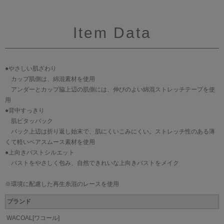
Item Data
●やさしい肌ざわり
カップ肌側は、綿混素材を使用
アンダーとカップ脇上辺の肌側には、伸びのよい綿混ストレッチテープを使
用
●背中すっきり
肌ピタッバック
バック上辺は折り返し始末で、肌にくいこみにくい。ストレッチ性のある薄
くて軽いベアスムース素材を使用
●上向きバストシルエット
バストをやさしく包み、自然できれいな上向きバストをメイク
※環境に配慮した再生糸混のレースを使用
ブランド
WACOAL[ワコール]