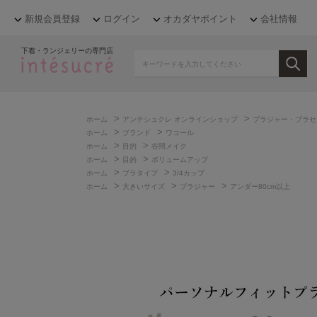
新規会員登録
ログイン
オカダヤポイント
会社情報
下着・ランジェリーの専門店
>
>
ホーム
アンテシュクレ オンラインショップ
ブラジャー・ブラセ
>
>
ホーム
ブランド
ワコール
>
>
ホーム
目的
谷間メイク
>
>
ホーム
目的
ボリュームアップ
>
>
ホーム
ブラタイプ
3/4カップ
>
>
>
ホーム
大きいサイズ
ブラジャー
アンダー80cm以上