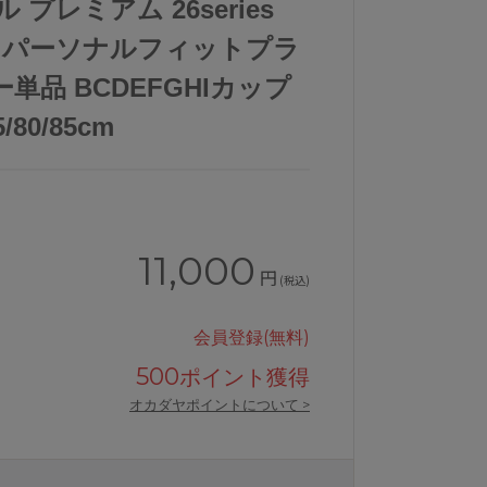
 プレミアム 26series
ズ パーソナルフィットプラ
単品 BCDEFGHIカップ
/80/85cm
11,000
円
(税込)
会員登録(無料)
500
ポイント獲得
オカダヤポイントについて >