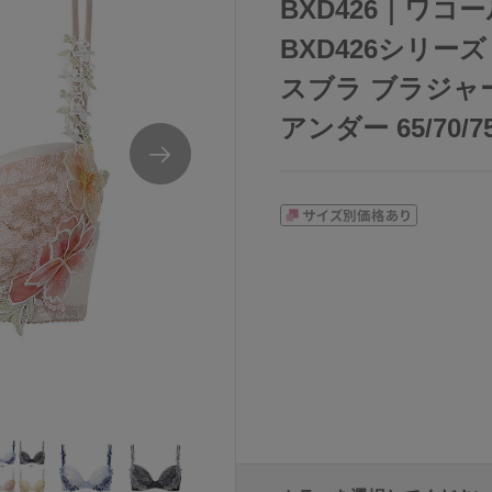
BXD426｜ワコール
BXD426シリー
スブラ ブラジャー
アンダー 65/70/75