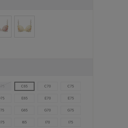
B75
C65
C70
C75
D75
E65
E70
E75
F75
G65
G70
G75
H75
I65
I70
I75