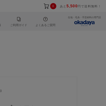
5,500
0
あと
円で送料無料！
生地・毛糸・手芸材料の専門店
報
ご利用ガイド
よくあるご質問
0