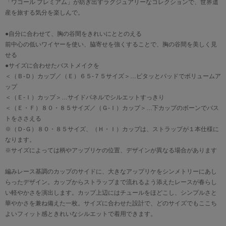
「ワコール プレミアム」が紡ぎ出すラグジュアリーなコレクションで、世界遺
産を旅する気分を楽しんで。
●自分に合わせて、胸の谷間をきれいにととのえる
前中心の低いワイヤーを使い、脇寄せを強くすることで、胸の谷間を美しく見
せる
●サイズに合わせたバストメイクを
＜（Ｂ-Ｄ）カップ／（Ｅ）６５-７５サイズ＞…ピタッとパッドでボリュームア
ップ
＜（Ｅ-Ｉ）カップ＞…サイドパネルでシルエットすっきり
＜（Ｅ・Ｆ）８０・８５サイズ／（Ｇ-Ｉ）カップ＞…下カップのボーンでバス
トをささえる
※（Ｄ-Ｇ）８０・８５サイズ、（Ｈ・Ｉ）カップは、ストラップが１本仕様に
なります。
※サイズによっては柄やアップリケの位置、デザインが異なる場合があります
編みレース基調のカップのサイドに、大きなアップリケをシンメトリーにあし
らったデザイン。カップからストラップまで流れるよう添えたレースが春らし
い軽やかさを演出します。カップ上辺にはチュールをほどこし、シンプルさと
華やかさを兼ね備えた一枚。サイズに合わせた設計で、どのサイズでもここち
よいフィット感ときれいなシルエットで着用できます。