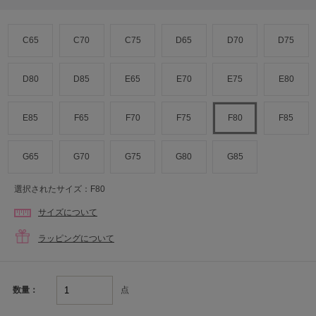
C65
C70
C75
D65
D70
D75
D80
D85
E65
E70
E75
E80
E85
F65
F70
F75
F80
F85
G65
G70
G75
G80
G85
選択されたサイズ：F80
サイズについて
ラッピングについて
点
数量：