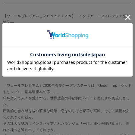
【ワコールプレミアム＿２６ｓｅｒｉｅｓ】 イタリア ―フィレンツェ歴史
地区―
「花の都」として知られるフィレンツェ。
その名は春の女神フローラに由来するとされ、古くから花とともに歩んできた
街です 。
ルネサンスの舞台となり名だたる美の巨匠たちを育んだ源泉として、今もなお
街中に美と芸術の気配が漂います。
そんなフィレンツェの華やかでありながら、どこか気品を感じさせる優雅さを
表現しました。
「ワコールプレミアム」2026年春夏シーズンのテーマは「Good Trip〈グッド
トリップ〉―世界遺産への扉―」。
時を超えて人々を魅了する、世界遺産の神秘的なパワーと美しさを表現しまし
た。
圧倒的な存在感を放つ荘厳な建築、息をのむほど豪華な宮殿、そして芸術や文
化が息づく街並み。
その壮大な魅力にインスパイアされたランジェリーは、旅心を呼び覚まし、憧
れの地へと連れ出してくれそう。