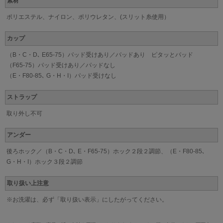
素材
ポリエステル、ナイロン、ポリウレタン、(スリット糸使用）
カップ
（B・C・D､ E65-75）パッド受けあり／パッドあり ピタッとパッド
（F65-75）パッド受けあり／パッドなし
（E・F80-85､ G・H・I）パッド受けなし
ストラップ
取り外し不可
アンダー
後ろホック／（B・C・D､ E・F65-75）ホック２段２調節、（E・F80-85､
G・H・I）ホック３段２調節
取り扱い上注意
※お洗濯は、必ず「取り扱い表示」にしたがってください。