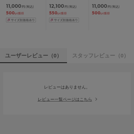
ソナルフィットプラス
ューマライズブラ ブ
ミソール M/L
11,000
12,100
11,000
円
(税込)
円
(税込)
円
(税込)
ブラ ブラジャー単品
ラジャー単品 CDEFG
500
550
500
BCDEFGHIカップ ア
カップ アンダー
pt獲得
pt獲得
pt獲得
ンダー
65/70/75cm
65/70/75/80/85cm
ユーザーレビュー
（0）
スタッフレビュー
（0）
レビューはありません。
レビュー一覧ページはこちら