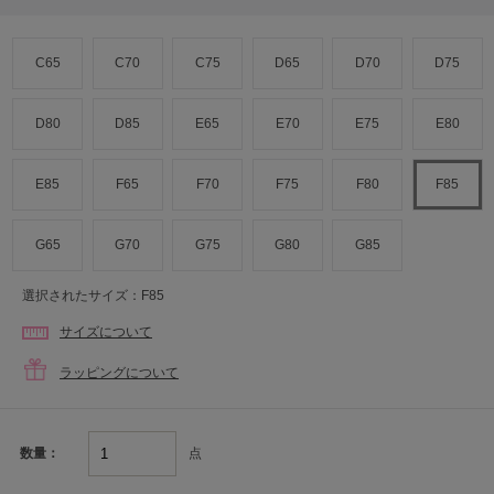
C65
C70
C75
D65
D70
D75
D80
D85
E65
E70
E75
E80
E85
F65
F70
F75
F80
F85
G65
G70
G75
G80
G85
選択されたサイズ：F85
サイズについて
ラッピングについて
点
数量：