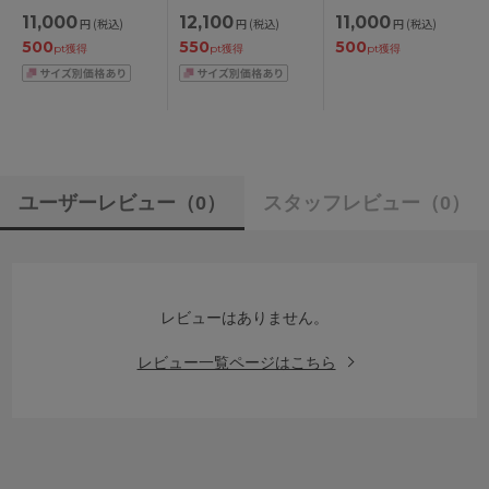
ソナルフィットプラス
ューマライズブラ ブ
ミソール M/L
11,000
12,100
11,000
円
(税込)
円
(税込)
円
(税込)
ブラ ブラジャー単品
ラジャー単品 CDEFG
500
550
500
BCDEFGHIカップ ア
カップ アンダー
pt獲得
pt獲得
pt獲得
ンダー
65/70/75cm
65/70/75/80/85cm
ユーザーレビュー
（0）
スタッフレビュー
（0）
レビューはありません。
レビュー一覧ページはこちら