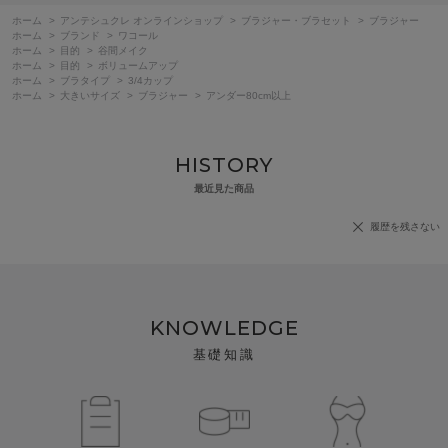
ホーム
>
アンテシュクレ オンラインショップ
>
ブラジャー・ブラセット
>
ブラジャー
ホーム
>
ブランド
>
ワコール
ホーム
>
目的
>
谷間メイク
ホーム
>
目的
>
ボリュームアップ
ホーム
>
ブラタイプ
>
3/4カップ
ホーム
>
大きいサイズ
>
ブラジャー
>
アンダー80cm以上
HISTORY
最近見た商品
履歴を残さない
KNOWLEDGE
基礎知識