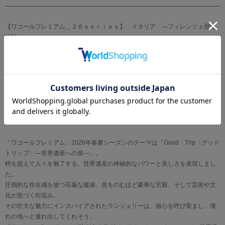
【ワコールプレミアム＿２６ｓｅｒｉｅｓ】 イタリア ―フィレンツェ歴史
地区―
「花の都」として知られるフィレンツェ。
その名は春の女神フローラに由来するとされ、古くから花とともに歩んできた
街です 。
ルネサンスの舞台となり名だたる美の巨匠たちを育んだ源泉として、今もなお
街中に美と芸術の気配が漂います。
そんなフィレンツェの華やかでありながら、どこか気品を感じさせる優雅さを
表現しました。
「ワコールプレミアム」2026年春夏シーズンのテーマは「Good Trip〈グッド
トリップ〉―世界遺産への扉―」。
時を超えて人々を魅了する、世界遺産の神秘的なパワーと美しさを表現しまし
た。
圧倒的な存在感を放つ荘厳な建築、息をのむほど豪華な宮殿、そして芸術や文
化が息づく街並み。
その壮大な魅力にインスパイアされたランジェリーは、旅心を呼び覚まし、憧
れの地へと連れ出してくれそう。