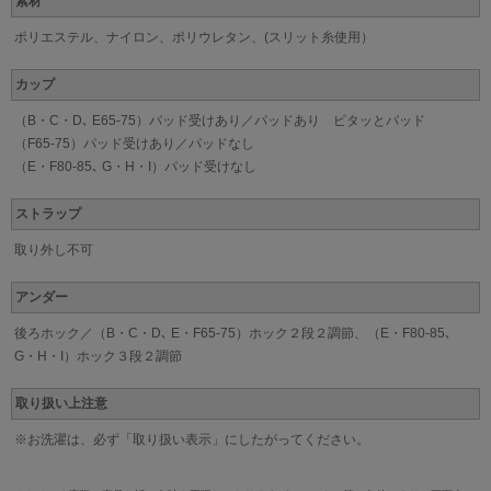
素材
ポリエステル、ナイロン、ポリウレタン、(スリット糸使用）
カップ
（B・C・D､ E65-75）パッド受けあり／パッドあり ピタッとパッド
（F65-75）パッド受けあり／パッドなし
（E・F80-85､ G・H・I）パッド受けなし
ストラップ
取り外し不可
アンダー
後ろホック／（B・C・D､ E・F65-75）ホック２段２調節、（E・F80-85､
G・H・I）ホック３段２調節
取り扱い上注意
※お洗濯は、必ず「取り扱い表示」にしたがってください。