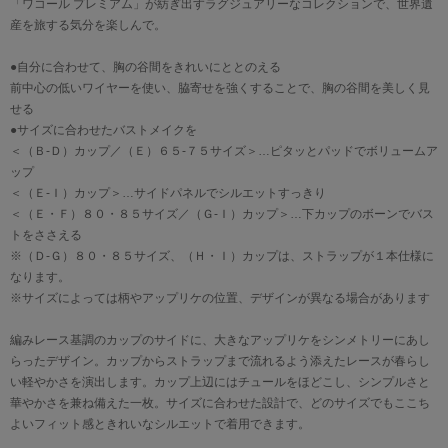
「ワコール プレミアム」が紡ぎ出すラグジュアリーなコレクションで、世界遺
産を旅する気分を楽しんで。
●自分に合わせて、胸の谷間をきれいにととのえる
前中心の低いワイヤーを使い、脇寄せを強くすることで、胸の谷間を美しく見
せる
●サイズに合わせたバストメイクを
＜（Ｂ-Ｄ）カップ／（Ｅ）６５-７５サイズ＞…ピタッとパッドでボリュームア
ップ
＜（Ｅ-Ｉ）カップ＞…サイドパネルでシルエットすっきり
＜（Ｅ・Ｆ）８０・８５サイズ／（Ｇ-Ｉ）カップ＞…下カップのボーンでバス
トをささえる
※（Ｄ-Ｇ）８０・８５サイズ、（Ｈ・Ｉ）カップは、ストラップが１本仕様に
なります。
※サイズによっては柄やアップリケの位置、デザインが異なる場合があります
編みレース基調のカップのサイドに、大きなアップリケをシンメトリーにあし
らったデザイン。カップからストラップまで流れるよう添えたレースが春らし
い軽やかさを演出します。カップ上辺にはチュールをほどこし、シンプルさと
華やかさを兼ね備えた一枚。サイズに合わせた設計で、どのサイズでもここち
よいフィット感ときれいなシルエットで着用できます。