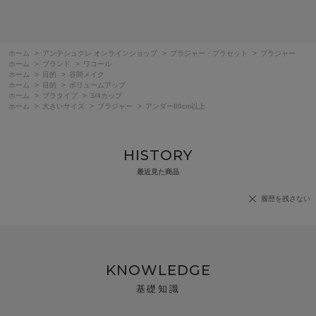
ホーム
>
アンテシュクレ オンラインショップ
>
ブラジャー・ブラセット
>
ブラジャー
ホーム
>
ブランド
>
ワコール
ホーム
>
目的
>
谷間メイク
ホーム
>
目的
>
ボリュームアップ
ホーム
>
ブラタイプ
>
3/4カップ
ホーム
>
大きいサイズ
>
ブラジャー
>
アンダー80cm以上
HISTORY
最近見た商品
履歴を残さない
KNOWLEDGE
基礎知識