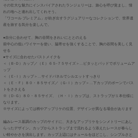
その壮大な魅力にインスパイアされたランジェリーは、旅心を呼び覚まし、憧
れの地へと連れ出してくれそう。
「ワコール プレミアム」が紡ぎ出すラグジュアリーなコレクションで、世界遺
産を旅する気分を楽しんで。
●自分に合わせて、胸の谷間をきれいにととのえる
前中心の低いワイヤーを使い、脇寄せを強くすることで、胸の谷間を美しく見
せる
●サイズに合わせたバストメイクを
＜（Ｂ-Ｄ）カップ／（Ｅ）６５-７５サイズ＞…ピタッとパッドでボリュームア
ップ
＜（Ｅ-Ｉ）カップ＞…サイドパネルでシルエットすっきり
＜（Ｅ・Ｆ）８０・８５サイズ／（Ｇ-Ｉ）カップ＞…下カップのボーンでバス
トをささえる
※（Ｄ-Ｇ）８０・８５サイズ、（Ｈ・Ｉ）カップは、ストラップが１本仕様に
なります。
※サイズによっては柄やアップリケの位置、デザインが異なる場合があります
編みレース基調のカップのサイドに、大きなアップリケをシンメトリーにあし
らったデザイン。カップからストラップまで流れるよう添えたレースが春らし
い軽やかさを演出します。カップ上辺にはチュールをほどこし、シンプルさと