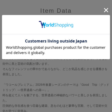
Item Data
【ワコールプレミアム＿２６ｓｅｒｉｅｓ】 イタリア ―フィレンツェ歴史
地区―
「花の都」として知られるフィレンツェ。
その名は春の女神フローラに由来するとされ、古くから花とともに歩んできた
街です 。
ルネサンスの舞台となり名だたる美の巨匠たちを育んだ源泉として、今もなお
街中に美と芸術の気配が漂います。
そんなフィレンツェの華やかでありながら、どこか気品を感じさせる優雅さを
表現しました。
「ワコールプレミアム」2026年春夏シーズンのテーマは「Good Trip〈グッド
トリップ〉―世界遺産への扉―」。
時を超えて人々を魅了する、世界遺産の神秘的なパワーと美しさを表現しまし
た。
圧倒的な存在感を放つ荘厳な建築、息をのむほど豪華な宮殿、そして芸術や文
化が息づく街並み。