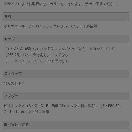
※サイズによりお取扱のないカラーもございます。予めご了承ください。
素材
ポリエステル、ナイロン、ポリウレタン、(スリット糸使用）
カップ
（B・C・D､ E65-75）パッド受けあり／パッドあり ピタッとパッド
（F65-75）パッド受けあり／パッドなし
（E・F80-85､ G・H・I）パッド受けなし
ストラップ
取り外し不可
アンダー
後ろホック／（B・C・D､ E・F65-75）ホック２段２調節、（E・F80-85､
G・H・I）ホック３段２調節
取り扱い上注意