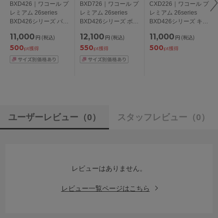
BXD426｜ワコール プ
BXD726｜ワコール プ
CXD226｜ワコール プ
レミアム 26series
レミアム 26series
レミアム 26series
BXD426シリーズ パー
BXD426シリーズ ボリ
BXD426シリーズ キャ
ソナルフィットプラス
ューマライズブラ ブ
ミソール M/L
11,000
12,100
11,000
円
(税込)
円
(税込)
円
(税込)
ブラ ブラジャー単品
ラジャー単品 CDEFG
500
550
500
BCDEFGHIカップ ア
カップ アンダー
pt獲得
pt獲得
pt獲得
ンダー
65/70/75cm
65/70/75/80/85cm
ユーザーレビュー
（0）
スタッフレビュー
（0）
レビューはありません。
レビュー一覧ページはこちら