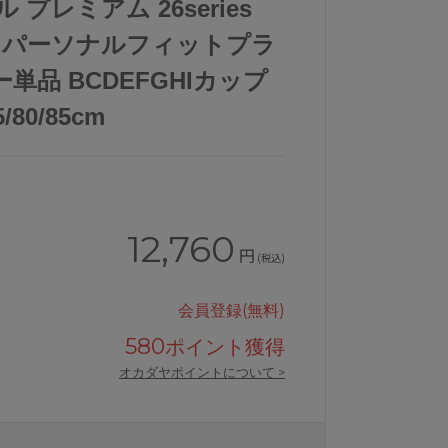
 プレミアム 26series
ズ パーソナルフィットプラ
単品 BCDEFGHIカップ
/80/85cm
12,760
円
(税込)
会員登録(無料)
580
ポイント獲得
オカダヤポイントについて >