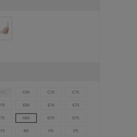
B75
C65
C70
C75
D75
E65
E70
E75
F75
G65
G70
G75
H75
I65
I70
I75