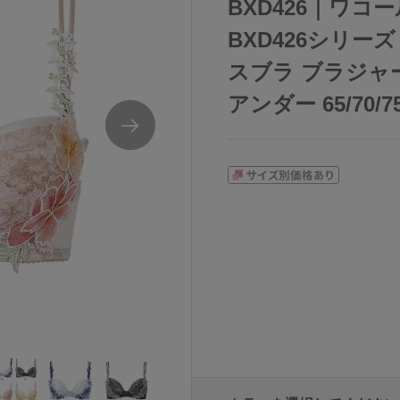
BXD426｜ワコール
BXD426シリー
スブラ ブラジャー
アンダー 65/70/75