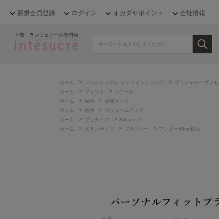
新規会員登録
ログイン
オカダヤポイント
会社情報
下着・ランジェリーの専門店
>
>
ホーム
アンテシュクレ オンラインショップ
ブラジャー・ブラセ
>
>
ホーム
ブランド
ワコール
>
>
ホーム
目的
谷間メイク
>
>
ホーム
目的
ボリュームアップ
>
>
ホーム
ブラタイプ
3/4カップ
>
>
>
ホーム
大きいサイズ
ブラジャー
アンダー80cm以上