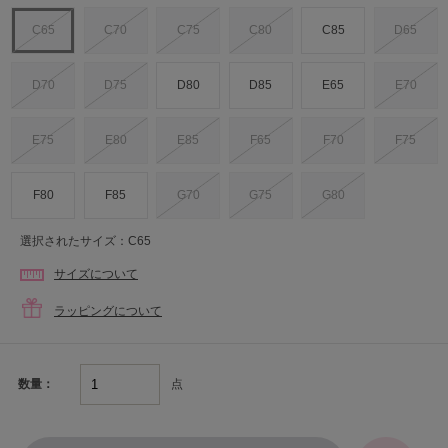
C65
C70
C75
C80
C85
D65
D70
D75
D80
D85
E65
E70
E75
E80
E85
F65
F70
F75
F80
F85
G70
G75
G80
選択されたサイズ：C65
サイズについて
ラッピングについて
点
数量：