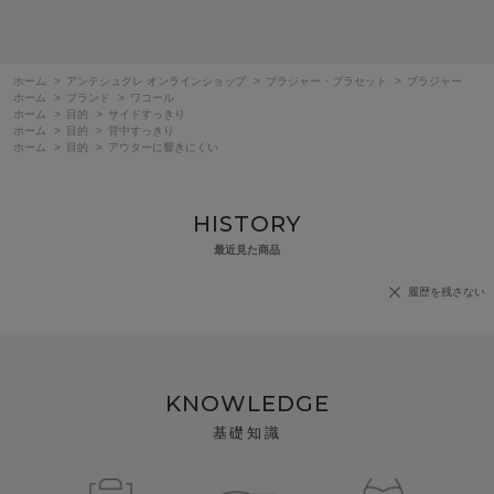
ホーム
>
アンテシュクレ オンラインショップ
>
ブラジャー・ブラセット
>
ブラジャー
ホーム
>
ブランド
>
ワコール
ホーム
>
目的
>
サイドすっきり
ホーム
>
目的
>
背中すっきり
ホーム
>
目的
>
アウターに響きにくい
HISTORY
最近見た商品
履歴を残さない
KNOWLEDGE
基礎知識