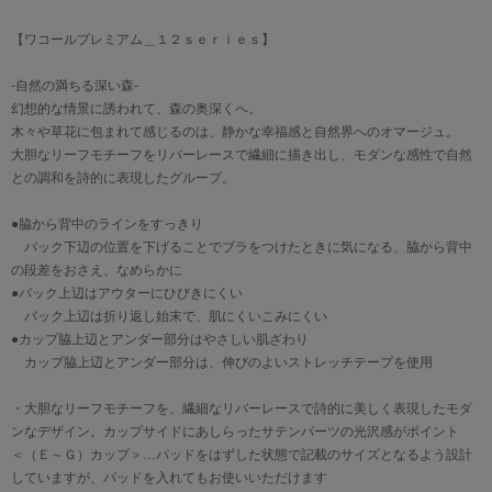
【ワコールプレミアム＿１２ｓｅｒｉｅｓ】
-自然の満ちる深い森-
幻想的な情景に誘われて、森の奥深くへ。
木々や草花に包まれて感じるのは、静かな幸福感と自然界へのオマージュ。
大胆なリーフモチーフをリバーレースで繊細に描き出し、モダンな感性で自然
との調和を詩的に表現したグループ。
●脇から背中のラインをすっきり
バック下辺の位置を下げることでブラをつけたときに気になる、脇から背中
の段差をおさえ、なめらかに
●バック上辺はアウターにひびきにくい
バック上辺は折り返し始末で、肌にくいこみにくい
●カップ脇上辺とアンダー部分はやさしい肌ざわり
カップ脇上辺とアンダー部分は、伸びのよいストレッチテープを使用
・大胆なリーフモチーフを、繊細なリバーレースで詩的に美しく表現したモダ
ンなデザイン。カップサイドにあしらったサテンパーツの光沢感がポイント
＜（Ｅ～Ｇ）カップ＞…パッドをはずした状態で記載のサイズとなるよう設計
していますが、パッドを入れてもお使いいただけます