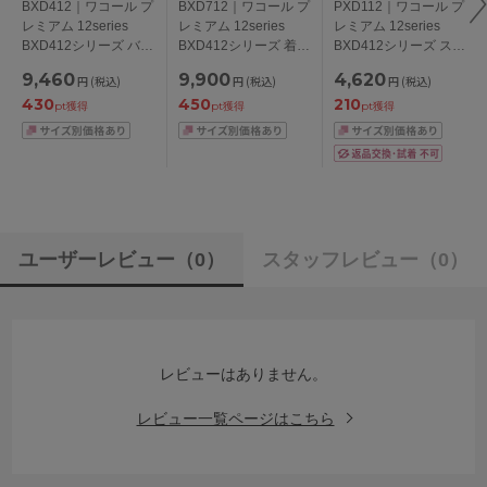
BXD412｜ワコール プ
BXD712｜ワコール プ
PXD112｜ワコール プ
レミアム 12series
レミアム 12series
レミアム 12series
BXD412シリーズ バン
BXD412シリーズ 着や
BXD412シリーズ スタ
ドゥブラ ブラジャー
せすっきりブラ ブラ
ンダードショーツ は
9,460
9,900
4,620
円
(税込)
円
(税込)
円
(税込)
単品 CDEFカップ ア
ジャー単品 BCDEFG
きこみ丈：あさめ
430
450
210
ンダー65/70/75cm
カップ アンダー
M/L/LL
pt獲得
pt獲得
pt獲得
65/70/75/80/85cm
ユーザーレビュー
（0）
スタッフレビュー
（0）
レビューはありません。
レビュー一覧ページはこちら