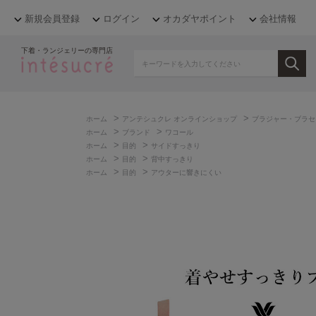
新規会員登録
ログイン
オカダヤポイント
会社情報
下着・ランジェリーの専門店
>
>
ホーム
アンテシュクレ オンラインショップ
ブラジャー・ブラセ
>
>
ホーム
ブランド
ワコール
>
>
ホーム
目的
サイドすっきり
>
>
ホーム
目的
背中すっきり
>
>
ホーム
目的
アウターに響きにくい