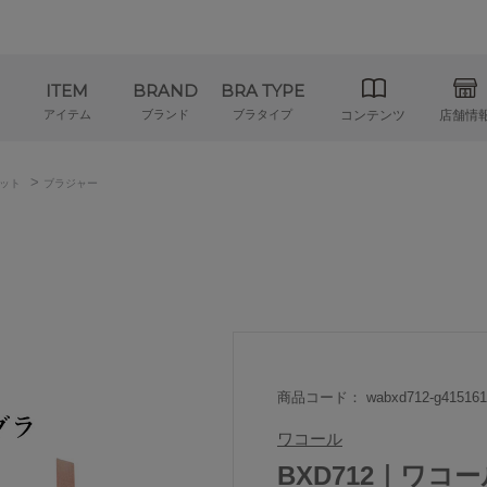
ITEM
BRAND
BRA TYPE
アイテム
ブランド
ブラタイプ
コンテンツ
店舗情
>
ット
ブラジャー
商品コード： wabxd712-g415161
ワコール
BXD712｜ワコール