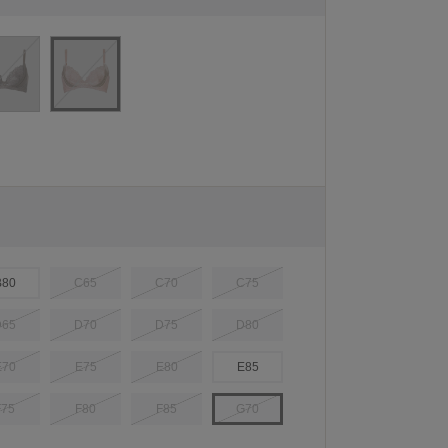
B80
C65
C70
C75
D65
D70
D75
D80
E70
E75
E80
E85
F75
F80
F85
G70