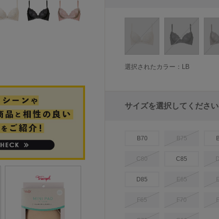
選択されたカラー：LB
サイズを選択してください
B70
B75
C80
C85
D85
E65
F65
F70