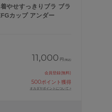
ズ 着やせすっきりブラ ブラ
EFGカップ アンダー
11,000
円
(税込)
会員登録(無料)
500
ポイント獲得
オカダヤポイントについて >