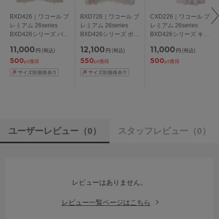
BXD426｜ワコール プ
BXD726｜ワコール プ
CXD226｜ワコール プ
レミアム 26series
レミアム 26series
レミアム 26series
BXD426シリーズ パー
BXD426シリーズ ボリ
BXD426シリーズ キャ
ソナルフィットプラス
ューマライズブラ ブ
ミソール M/L
11,000
12,100
11,000
円
(税込)
円
(税込)
円
(税込)
ブラ ブラジャー単品
ラジャー単品 CDEFG
500
550
500
BCDEFGHIカップ ア
カップ アンダー
pt獲得
pt獲得
pt獲得
ンダー
65/70/75cm
65/70/75/80/85cm
ユーザーレビュー
（0）
スタッフレビュー
（0）
レビューはありません。
レビュー一覧ページはこちら