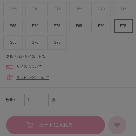
C65
C70
C75
D65
D70
D75
E65
E70
E75
F65
F70
F75
G65
G70
G75
選択されたサイズ：F75
サイズについて
ラッピングについて
点
数量：
カートに入れる