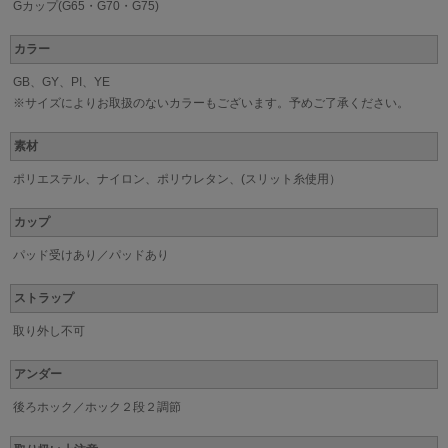
Gカップ(G65・G70・G75)
カラー
GB、GY、PI、YE
※サイズによりお取扱のないカラーもございます。予めご了承ください。
素材
ポリエステル、ナイロン、ポリウレタン、(スリット糸使用）
カップ
パッド受けあり／パッドあり
ストラップ
取り外し不可
アンダー
後ろホック／ホック２段２調節