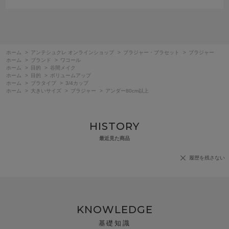
ホーム
>
アンテシュクレ オンラインショップ
>
ブラジャー・ブラセット
>
ブラジャー
ホーム
>
ブランド
>
ワコール
ホーム
>
目的
>
谷間メイク
ホーム
>
目的
>
ボリュームアップ
ホーム
>
ブラタイプ
>
3/4カップ
ホーム
>
大きいサイズ
>
ブラジャー
>
アンダー80cm以上
HISTORY
最近見た商品
履歴を残さない
KNOWLEDGE
基礎知識