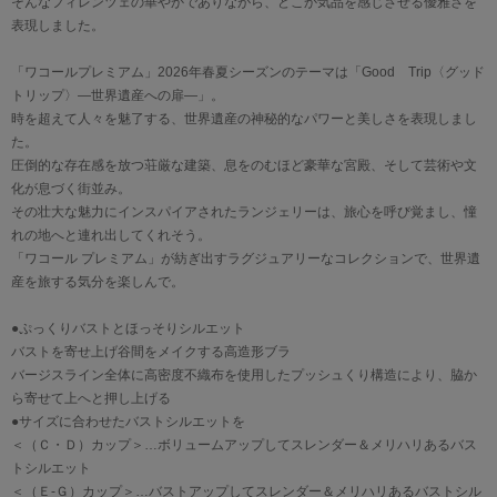
そんなフィレンツェの華やかでありながら、どこか気品を感じさせる優雅さを
表現しました。
「ワコールプレミアム」2026年春夏シーズンのテーマは「Good Trip〈グッド
トリップ〉―世界遺産への扉―」。
時を超えて人々を魅了する、世界遺産の神秘的なパワーと美しさを表現しまし
た。
圧倒的な存在感を放つ荘厳な建築、息をのむほど豪華な宮殿、そして芸術や文
化が息づく街並み。
その壮大な魅力にインスパイアされたランジェリーは、旅心を呼び覚まし、憧
れの地へと連れ出してくれそう。
「ワコール プレミアム」が紡ぎ出すラグジュアリーなコレクションで、世界遺
産を旅する気分を楽しんで。
●ぷっくりバストとほっそりシルエット
バストを寄せ上げ谷間をメイクする高造形ブラ
バージスライン全体に高密度不織布を使用したプッシュくり構造により、脇か
ら寄せて上へと押し上げる
●サイズに合わせたバストシルエットを
＜（Ｃ・Ｄ）カップ＞…ボリュームアップしてスレンダー＆メリハリあるバス
トシルエット
＜（Ｅ-Ｇ）カップ＞…バストアップしてスレンダー＆メリハリあるバストシル