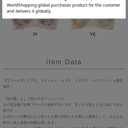
Item Data
【ワコールプレミアム＿２６ｓｅｒｉｅｓ】 イタリア ―フィレンツェ歴史
地区―
「花の都」として知られるフィレンツェ。
その名は春の女神フローラに由来するとされ、古くから花とともに歩んできた
街です 。
ルネサンスの舞台となり名だたる美の巨匠たちを育んだ源泉として、今もなお
街中に美と芸術の気配が漂います。