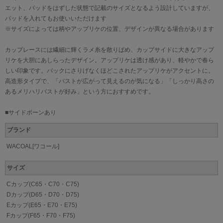
エット、パッドをはずした状態で記載のサイズとなるよう設計していますが、
パッドを入れてもお使いいただけます
※サイズによっては柄やアップリケの位置、デザインが異なる場合があります
カップレースには繊細に輝くラメ糸を散りばめ、カップサイドに大きなアップ
リケを大胆にあしらったデザイン。アップリケは透け感があり、軽やかで春ら
しい印象です。バックにさりげなくほどこされたアップリケがアクセントに。
高造形タイプで、「バストが広がって見えるのが気になる」「しっかり高さの
あるメリハリバストが好み」という方におすすめです。
■サイドボーンあり
ブランド
WACOAL[ワコール]
サイズ
Cカップ(C65・C70・C75)
Dカップ(D65・D70・D75)
Eカップ(E65・E70・E75)
Fカップ(F65・F70・F75)