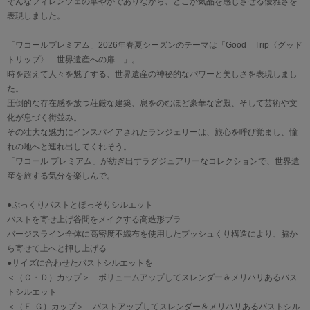
そんなフィレンツェの華やかでありながら、どこか気品を感じさせる優雅さを
表現しました。
「ワコールプレミアム」2026年春夏シーズンのテーマは「Good Trip〈グッド
トリップ〉―世界遺産への扉―」。
時を超えて人々を魅了する、世界遺産の神秘的なパワーと美しさを表現しまし
た。
圧倒的な存在感を放つ荘厳な建築、息をのむほど豪華な宮殿、そして芸術や文
化が息づく街並み。
その壮大な魅力にインスパイアされたランジェリーは、旅心を呼び覚まし、憧
れの地へと連れ出してくれそう。
「ワコール プレミアム」が紡ぎ出すラグジュアリーなコレクションで、世界遺
産を旅する気分を楽しんで。
●ぷっくりバストとほっそりシルエット
バストを寄せ上げ谷間をメイクする高造形ブラ
バージスライン全体に高密度不織布を使用したプッシュくり構造により、脇か
ら寄せて上へと押し上げる
●サイズに合わせたバストシルエットを
＜（Ｃ・Ｄ）カップ＞…ボリュームアップしてスレンダー＆メリハリあるバス
トシルエット
＜（Ｅ-Ｇ）カップ＞…バストアップしてスレンダー＆メリハリあるバストシル