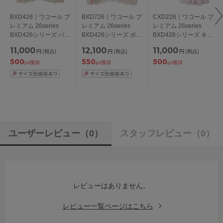
BXD426｜ワコール プ
BXD726｜ワコール プ
CXD226｜ワコール プ
レミアム 26series
レミアム 26series
レミアム 26series
BXD426シリーズ パー
BXD426シリーズ ボリ
BXD426シリーズ キャ
ソナルフィットプラス
ューマライズブラ ブ
ミソール M/L
11,000
12,100
11,000
円
(税込)
円
(税込)
円
(税込)
ブラ ブラジャー単品
ラジャー単品 CDEFG
500
550
500
BCDEFGHIカップ ア
カップ アンダー
pt獲得
pt獲得
pt獲得
ンダー
65/70/75cm
65/70/75/80/85cm
ユーザーレビュー
（0）
スタッフレビュー
（0）
レビューはありません。
レビュー一覧ページはこちら