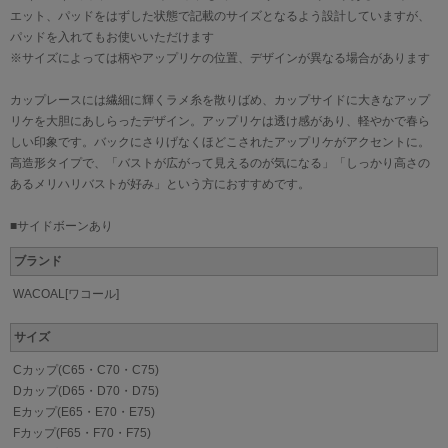
エット、パッドをはずした状態で記載のサイズとなるよう設計していますが、
パッドを入れてもお使いいただけます
※サイズによっては柄やアップリケの位置、デザインが異なる場合があります
カップレースには繊細に輝くラメ糸を散りばめ、カップサイドに大きなアップ
リケを大胆にあしらったデザイン。アップリケは透け感があり、軽やかで春ら
しい印象です。バックにさりげなくほどこされたアップリケがアクセントに。
高造形タイプで、「バストが広がって見えるのが気になる」「しっかり高さの
あるメリハリバストが好み」という方におすすめです。
■サイドボーンあり
ブランド
WACOAL[ワコール]
サイズ
Cカップ(C65・C70・C75)
Dカップ(D65・D70・D75)
Eカップ(E65・E70・E75)
Fカップ(F65・F70・F75)