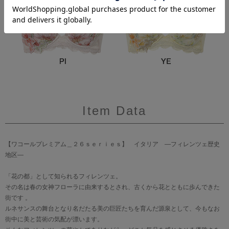
Item Data
【ワコールプレミアム＿２６ｓｅｒｉｅｓ】 イタリア ―フィレンツェ歴史
地区―
「花の都」として知られるフィレンツェ。
その名は春の女神フローラに由来するとされ、古くから花とともに歩んできた
街です 。
ルネサンスの舞台となり名だたる美の巨匠たちを育んだ源泉として、今もなお
街中に美と芸術の気配が漂います。