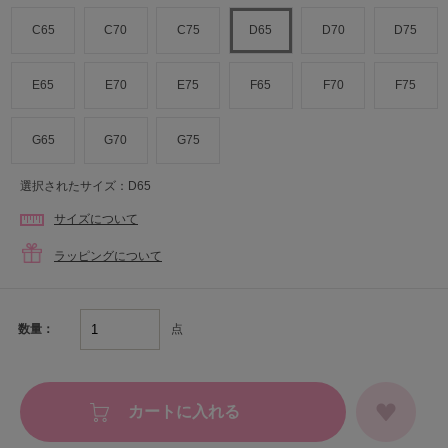
C65
C70
C75
D65
D70
D75
E65
E70
E75
F65
F70
F75
G65
G70
G75
選択されたサイズ：D65
サイズについて
ラッピングについて
点
数量：
カートに入れる