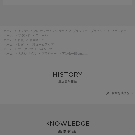
ホーム
>
アンテシュクレ オンラインショップ
>
ブラジャー・ブラセット
>
ブラジャー
ホーム
>
ブランド
>
ワコール
ホーム
>
目的
>
谷間メイク
ホーム
>
目的
>
ボリュームアップ
ホーム
>
ブラタイプ
>
3/4カップ
ホーム
>
大きいサイズ
>
ブラジャー
>
アンダー80cm以上
HISTORY
最近見た商品
履歴を残さない
KNOWLEDGE
基礎知識