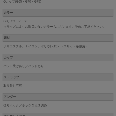
Gカップ(G65・G70・G75)
カラー
GB、GY、PI、YE
※サイズによりお取扱のないカラーもございます。予めご了承ください。
素材
ポリエステル、ナイロン、ポリウレタン、(スリット糸使用）
カップ
パッド受けあり／パッドあり
ストラップ
取り外し不可
アンダー
後ろホック／ホック２段２調節