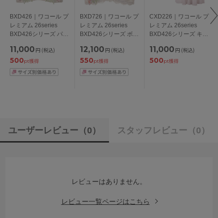
BXD426｜ワコール プ
BXD726｜ワコール プ
CXD226｜ワコール プ
レミアム 26series
レミアム 26series
レミアム 26series
BXD426シリーズ パー
BXD426シリーズ ボリ
BXD426シリーズ キャ
ソナルフィットプラス
ューマライズブラ ブ
ミソール M/L
11,000
12,100
11,000
円
(税込)
円
(税込)
円
(税込)
ブラ ブラジャー単品
ラジャー単品 CDEFG
500
550
500
BCDEFGHIカップ ア
カップ アンダー
pt獲得
pt獲得
pt獲得
ンダー
65/70/75cm
65/70/75/80/85cm
ユーザーレビュー
（0）
スタッフレビュー
（0）
レビューはありません。
レビュー一覧ページはこちら