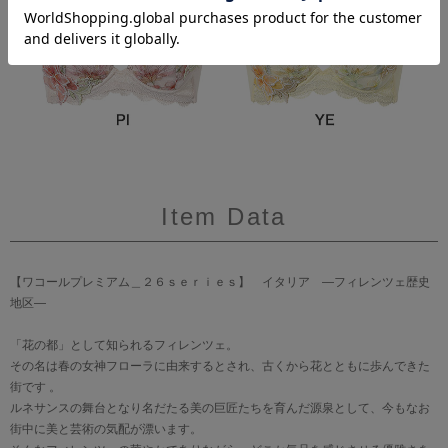
Item Data
【ワコールプレミアム＿２６ｓｅｒｉｅｓ】 イタリア ―フィレンツェ歴史
地区―
「花の都」として知られるフィレンツェ。
その名は春の女神フローラに由来するとされ、古くから花とともに歩んできた
街です 。
ルネサンスの舞台となり名だたる美の巨匠たちを育んだ源泉として、今もなお
街中に美と芸術の気配が漂います。