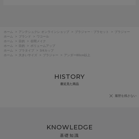
ホーム
>
アンテシュクレ オンラインショップ
>
ブラジャー・ブラセット
>
ブラジャー
ホーム
>
ブランド
>
ワコール
ホーム
>
目的
>
谷間メイク
ホーム
>
目的
>
ボリュームアップ
ホーム
>
ブラタイプ
>
3/4カップ
ホーム
>
大きいサイズ
>
ブラジャー
>
アンダー80cm以上
HISTORY
最近見た商品
履歴を残さない
KNOWLEDGE
基礎知識