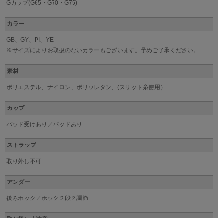
Gカップ(G65・G70・G75)
カラー
GB、GY、PI、YE
※サイズによりお取扱のないカラーもございます。予めご了承ください。
素材
ポリエステル、ナイロン、ポリウレタン、(スリット糸使用）
カップ
パッド受けあり／パッドあり
ストラップ
取り外し不可
アンダー
後ろホック／ホック２段２調節