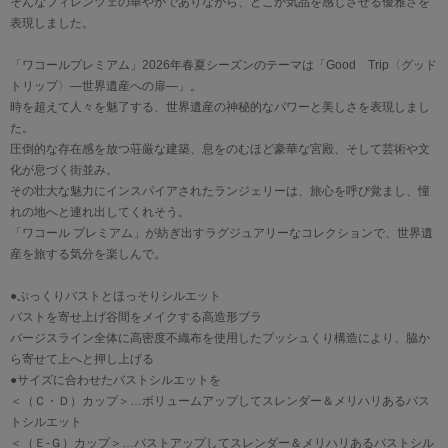
そんなフィレンツェの華やかでありながら、どこか気品を感じさせる優雅さを
表現しました。
「ワコールプレミアム」2026年春夏シーズンのテーマは「Good Trip〈グッド
トリップ〉―世界遺産への扉―」。
時を超えて人々を魅了する、世界遺産の神秘的なパワーと美しさを表現しまし
た。
圧倒的な存在感を放つ荘厳な建築、息をのむほど豪華な宮殿、そして芸術や文
化が息づく街並み。
その壮大な魅力にインスパイアされたランジェリーは、旅心を呼び覚まし、憧
れの地へと連れ出してくれそう。
「ワコール プレミアム」が紡ぎ出すラグジュアリーなコレクションで、世界遺
産を旅する気分を楽しんで。
●ぷっくりバストとほっそりシルエット
バストを寄せ上げ谷間をメイクする高造形ブラ
バージスライン全体に高密度不織布を使用したプッシュくり構造により、脇か
ら寄せて上へと押し上げる
●サイズに合わせたバストシルエットを
＜（Ｃ・Ｄ）カップ＞…ボリュームアップしてスレンダー＆メリハリあるバス
トシルエット
＜（Ｅ-Ｇ）カップ＞…バストアップしてスレンダー＆メリハリあるバストシル