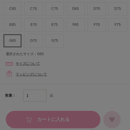
C65
C70
C75
D65
D70
D75
E65
E70
E75
F65
F70
F75
G65
G70
G75
選択されたサイズ：G65
サイズについて
ラッピングについて
点
数量：
カートに入れる