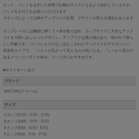
エット、パッドをはずした状態で記載のサイズとなるよう設計していますが、
パッドを入れてもお使いいただけます
※サイズによっては柄やアップリケの位置、デザインが異なる場合があります
カップレースには繊細に輝くラメ糸を散りばめ、カップサイドに大きなアップ
リケを大胆にあしらったデザイン。アップリケは透け感があり、軽やかで春ら
しい印象です。バックにさりげなくほどこされたアップリケがアクセントに。
高造形タイプで、「バストが広がって見えるのが気になる」「しっかり高さの
あるメリハリバストが好み」という方におすすめです。
■サイドボーンあり
ブランド
WACOAL[ワコール]
サイズ
Cカップ(C65・C70・C75)
Dカップ(D65・D70・D75)
Eカップ(E65・E70・E75)
Fカップ(F65・F70・F75)