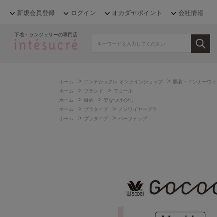
新規会員登録
ログイン
オカダヤポイント
会社情報
下着・ランジェリーの専門店
>
>
ホーム
アンテシュクレ オンラインショップ
肌着・インナーウェ
>
>
ホーム
ブランド
ワコール
>
>
ホーム
目的
楽なつけ心地
>
>
ホーム
ブラタイプ
ノンワイヤーブラ
>
>
ホーム
ブラタイプ
ハーフトップ