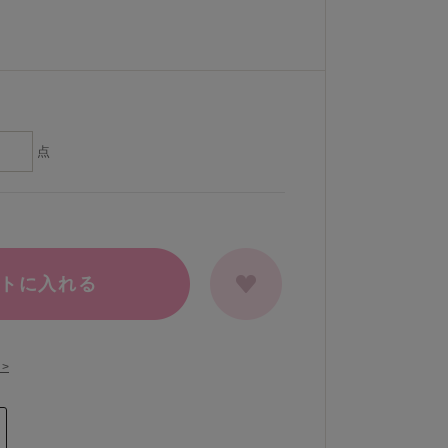
点
トに入れる
>