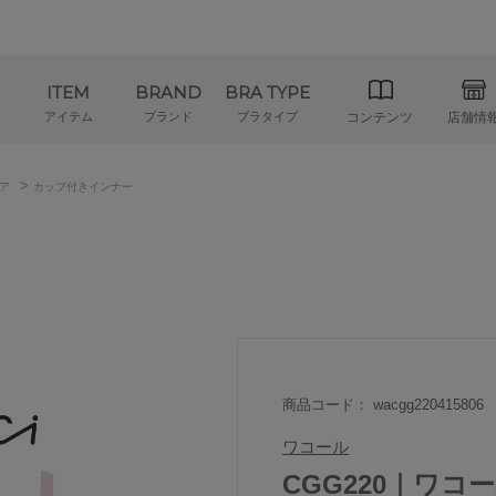
ITEM
BRAND
BRA TYPE
アイテム
ブランド
ブラタイプ
コンテンツ
店舗情
>
ア
カップ付きインナー
商品コード： wacgg220415806
ワコール
CGG220｜ワコー