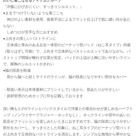
れいに着こなせるアイテムグループ
「洋服にひびきにくい、すっきりシルエット。」
●まるでつけていないような着ごこち
伸びのよい素材を使用、接着手法によるフラット仕上げで肌に縫い目があた
らない
しめつけが苦手な方におすすめ
●上向きの美しいバストラインに
立体感と厚みのある左右一体型のピーナッツ型パッド（ねこ耳タイプ）内蔵
（取りはずし可能）で、上向きで立体的なバストシルエットでありながら、バ
ストトップ間隔が離れず位置が安定。パッドの上辺が上胸に沿いやすいライン
で、横胸のシルエットがきれい
●脇の段差を軽減
肩から脇へと続くサイドのラインが、脇の段差になりやすい部分をカバー
・取扱い表示は本体素材にプリントしているから、肌あたりがやさしい
・資材管理のためカップに印を記載しております
深い胸もとのVラインとバックスタイルで洋服との着合わせが楽しめるハーフト
ップ（ノンワイヤーブラジャー・ホックなし）。ネックラインや背中のあいた
肌見せファッションを楽しみたいときにおすすめです。脇の段差になりやすい
部分をカバーし、すっきりとした印象に。ねこ耳タイプのピーナッツ型パッド
が上向きで立体的なバストラインを演出します。シンプルな無地から華やかな