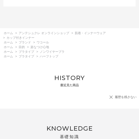
ホーム
>
アンテシュクレ オンラインショップ
>
肌着・インナーウェア
>
カップ付きインナー
ホーム
>
ブランド
>
ワコール
ホーム
>
目的
>
楽なつけ心地
ホーム
>
ブラタイプ
>
ノンワイヤーブラ
ホーム
>
ブラタイプ
>
ハーフトップ
HISTORY
最近見た商品
履歴を残さない
KNOWLEDGE
基礎知識