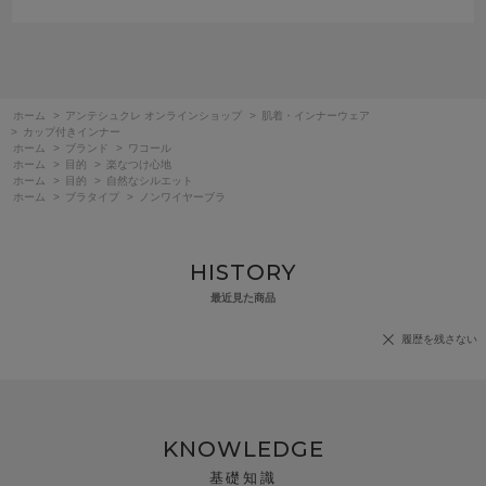
ホーム
>
アンテシュクレ オンラインショップ
>
肌着・インナーウェア
>
カップ付きインナー
ホーム
>
ブランド
>
ワコール
ホーム
>
目的
>
楽なつけ心地
ホーム
>
目的
>
自然なシルエット
ホーム
>
ブラタイプ
>
ノンワイヤーブラ
HISTORY
最近見た商品
履歴を残さない
KNOWLEDGE
基礎知識