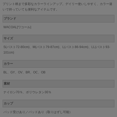
プリント柄まで多彩なカラーラインアップ。デイリー使いしやすく、カラー違
いで持っていても便利なアイテムです。
ブランド
WACOAL[ワコール]
サイズ
S(バスト72-80cm)、M(バスト79-87cm)、L(バスト86-94cm)、LL(バスト93-
101cm)
カラー
BL、GY、OV、BR、OC、OB
素材
ナイロン70％、ポリウレタン30％
カップ
パッド受けあり／パッドあり（取りはずし可能）