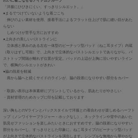
れいに着こなせるアイテムグループ
「洋服にひびきにくい、すっきりシルエット。」
●まるでつけていないような着ごこち
伸びのよい素材を使用、接着手法によるフラット仕上げで肌に縫い目があた
らない
しめつけが苦手な方におすすめ
●上向きの美しいバストラインに
立体感と厚みのある左右一体型のピーナッツ型パッド（ねこ耳タイプ）内蔵
（取りはずし可能）で、上向きで立体的なバストシルエットでありながら、バ
ストトップ間隔が離れず位置が安定。パッドの上辺が上胸に沿いやすいライン
で、横胸のシルエットがきれい
●脇の段差を軽減
肩から脇へと続くサイドのラインが、脇の段差になりやすい部分をカバー
・取扱い表示は本体素材にプリントしているから、肌あたりがやさしい
・資材管理のためカップに印を記載しております
深い胸もとのVラインとバックスタイルで洋服との着合わせが楽しめるハーフト
ップ（ノンワイヤーブラジャー・ホックなし）。ネックラインや背中のあいた
肌見せファッションを楽しみたいときにおすすめです。脇の段差になりやすい
部分をカバーし、すっきりとした印象に。ねこ耳タイプのピーナッツ型パッド
が上向きで立体的なバストラインを演出します。シンプルな無地から華やかな