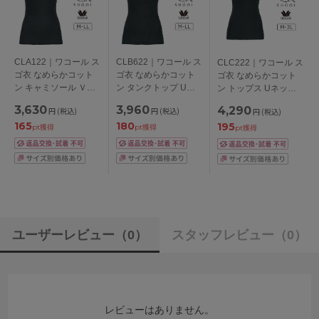
CLA122｜ワコール ス
CLB622｜ワコール ス
CLC222｜ワコール ス
ゴ衣 なめらかコット
ゴ衣 なめらかコット
ゴ衣 なめらかコット
ン キャミソール Ｖネ
ン タンクトップ Uネ
ン トップス Uネック 3
ック ふかめ M-LL
ック M-LL
分袖 M-3L
3,630
3,960
4,290
円
(税込)
円
(税込)
円
(税込)
165
180
195
pt獲得
pt獲得
pt獲得
ユーザーレビュー
（0）
スタッフレビュー
（0）
レビューはありません。