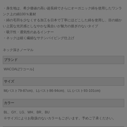
・身生地は、希少価値の高い超長綿でさらにオーガニック綿を使用したワンラ
ンク上の綿100％素材
・綿の毛羽を少なくする加工を日本で丁寧にほどこした綿を使用し、目の細か
い上質な光沢感としなやかな風合いが魅力の接ぎのないタイプ
・吸汗性・通気性のあるインナー
・ネックは細く繊細なサテンパイピング仕上げ
ネック深さノーマル
ブランド
WACOAL[ワコール]
サイズ
M(バスト79-87cm)、L(バスト86-94cm)、LL (バスト93-101cm)
カラー
BL、GY、LG、WH、BR、BU
※サイズによりお取扱のないカラーもございます。予めご了承ください。