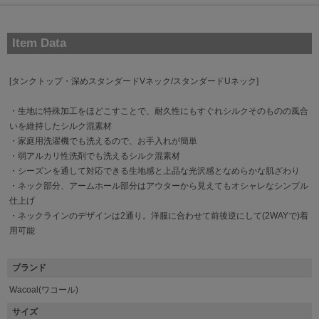
Item Data
[タンクトップ・深めスタンダードVネック/スタンダードUネック]
・生地に特殊加工をほどこすことで、耐久性にもすぐれシルクそのものの風合
いを維持したシルク混素材
・家庭用洗濯機でも洗えるので、お手入れが簡単
・弱アルカリ性洗剤でも洗えるシルク混素材
・シーズンを通して対応できる生地感と上品な光沢感となめらかな肌ざわり
・ネック部分、アームホール部分はアウターから見えてもオシャレなシンプル
仕上げ
・ネックラインのデザインは2通り。洋服に合わせて前後逆にして(2WAYで)着
用可能
ブランド
Wacoal(ワコール)
サイズ