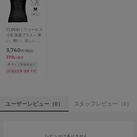
CLB690｜ワコール ス
ゴ衣 快適プラス＋ 薄
い、軽い、涼しい ノ
ースリーブ ラウンド
3,740
円
(税込)
Ｕネック M/L/LL
170
pt獲得
ユーザーレビュー
（0）
スタッフレビュー
（0）
レビューはありません。