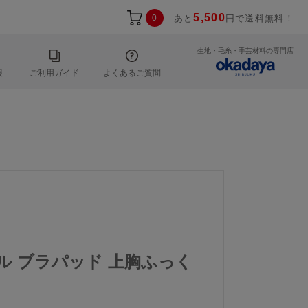
5,500
0
あと
円で送料無料！
生地・毛糸・手芸材料の専門店
報
ご利用ガイド
よくあるご質問
ール ブラパッド 上胸ふっく