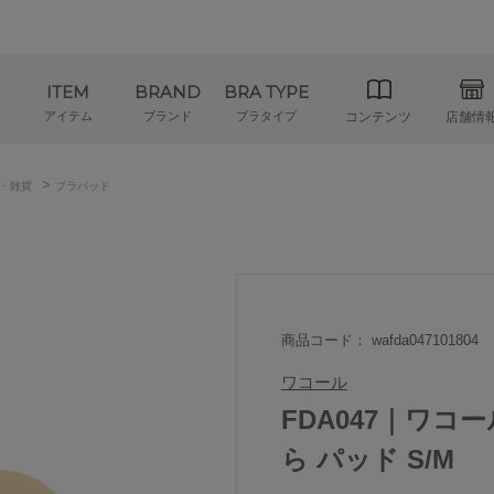
ITEM
BRAND
BRA TYPE
アイテム
ブランド
ブラタイプ
コンテンツ
店舗情
>
・雑貨
ブラパッド
商品コード： wafda047101804
ワコール
FDA047｜ワコ
ら パッド S/M