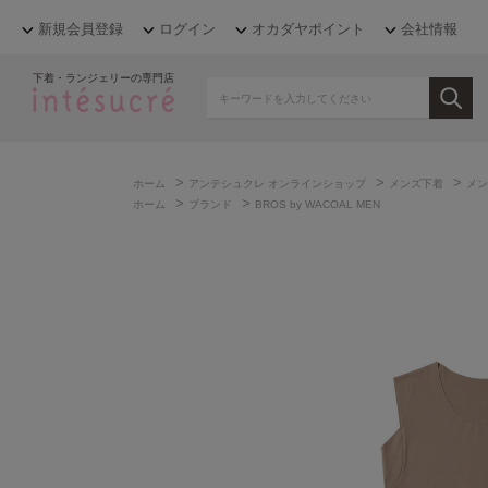
新規会員登録
ログイン
オカダヤポイント
会社情報
下着・ランジェリーの専門店
>
>
>
ホーム
アンテシュクレ オンラインショップ
メンズ下着
メン
>
>
ホーム
ブランド
BROS by WACOAL MEN