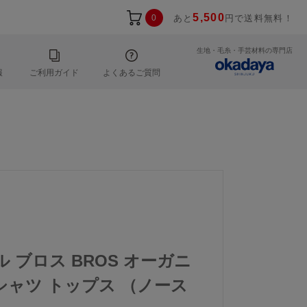
5,500
0
あと
円で送料無料！
生地・毛糸・手芸材料の専門店
報
ご利用ガイド
よくあるご質問
ル ブロス BROS オーガニ
シャツ トップス （ノース