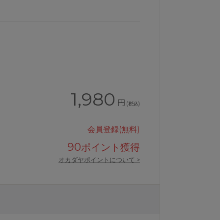
1,980
円
(税込)
会員登録(無料)
90
ポイント獲得
ネックノースリーブ
ワコールBROSインナーシャツメン
オカダヤポイントについて >