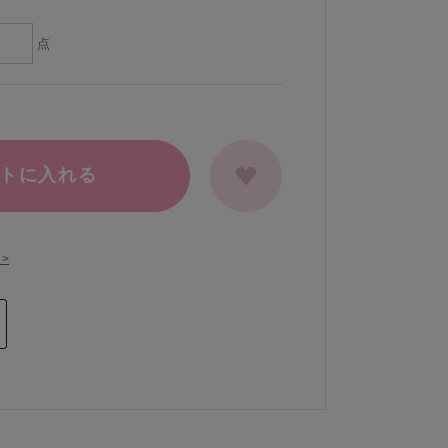
点
トに入れる
>