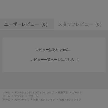
ユーザーレビュー
（0）
スタッフレビュー
（0）
レビューはありません。
レビュー一覧ページはこちら
ホーム
>
アンテシュクレ オンラインショップ
>
補整下着
>
ガードル
ホーム
>
ブランド
>
ワコール
ホーム
>
大きいサイズ
>
補整・ボディメイク
>
補整・ボディメイク