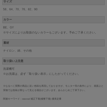
サイズ
58、64、70、76、82、90
カラー
BE、GY
※サイズによりお取扱のないカラーもございます。予めご了承ください。
素材
ナイロン、綿、その他
取り扱い上注意
洗濯機可
※お洗濯は、必ず「取り扱い表示」にしたがってください。
※なるべく実際の商品に近い色味を再現しておりますが、モニター等の条件により、画面上と
実物では色味が異なって見える場合がございます。あらかじめご了承下さい。
関連キーワード：wacoal 補正下着(補整下着) 優美定番