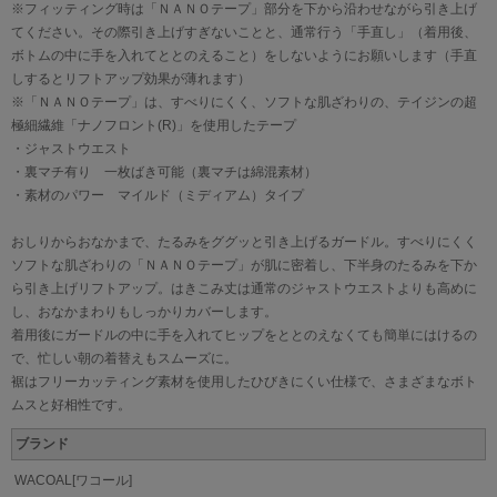
※フィッティング時は「ＮＡＮＯテープ」部分を下から沿わせながら引き上げ
てください。その際引き上げすぎないことと、通常行う「手直し」（着用後、
ボトムの中に手を入れてととのえること）をしないようにお願いします（手直
しするとリフトアップ効果が薄れます）
※「ＮＡＮＯテープ」は、すべりにくく、ソフトな肌ざわりの、テイジンの超
極細繊維「ナノフロント(R)」を使用したテープ
・ジャストウエスト
・裏マチ有り 一枚ばき可能（裏マチは綿混素材）
・素材のパワー マイルド（ミディアム）タイプ
おしりからおなかまで、たるみをググッと引き上げるガードル。すべりにくく
ソフトな肌ざわりの「ＮＡＮＯテープ」が肌に密着し、下半身のたるみを下か
ら引き上げリフトアップ。はきこみ丈は通常のジャストウエストよりも高めに
し、おなかまわりもしっかりカバーします。
着用後にガードルの中に手を入れてヒップをととのえなくても簡単にはけるの
で、忙しい朝の着替えもスムーズに。
裾はフリーカッティング素材を使用したひびきにくい仕様で、さまざまなボト
ムスと好相性です。
ブランド
WACOAL[ワコール]