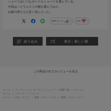
ショーツはいつもガードルショーツを選んでいる。
今回はハイウェストの物を選んでみた。
お腹の押さえも良く気に入った。
参考になった
0
Like!
0
絞り込み
表示：新しい順
この商品の全てのレビューを見る
ホーム
>
アンテシュクレ オンラインショップ
>
補整下着
>
ガードル
ホーム
>
ブランド
>
ワコール
ホーム
>
大きいサイズ
>
補整・ボディメイク
>
補整・ボディメイク