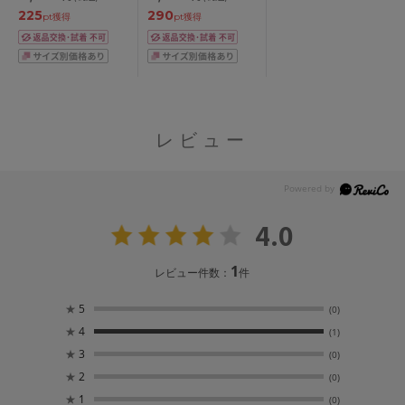
225
290
ャストウエスト
ト・ロング丈
pt獲得
pt獲得
58/64/70/76/82
58/64/70/76/82/90/98
レビュー
4.0
1
レビュー件数：
件
★
5
(0)
★
4
(1)
★
3
(0)
★
2
(0)
★
1
(0)