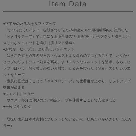
Item Data
●下半身のたるみをリフトアップ
“すべりにくい”“ソフトな肌ざわり”という特徴をもつ超極細繊維を使用した
「ＮＡＮＯテープ」で、気になる下半身の“たるみ”を下からググッと引き上げ、
スリムなシルエットを追求（肌リフト構造）
●おなか・ヒップは、より美しいシルエット
はきこみ丈を通常のジャストウエストより高めの丈にすることで、おなか・
ヒップのリフトアップ効果を高め、よりスリムなシルエットを追求。さらにヒ
ップ下はパワー切り替えのない素材で、たるみをぴったり包み、美しいシルエ
ットをキープ
素肌に直接はくことで「ＮＡＮＯテープ」の密着度が上がり、リフトアップ
効果が高まる
●ウエストにピタッ
ウエスト部分に伸びのよい幅広テープを使用することで安定させる
●一枚ばきもＯＫ
・取扱い表示は本体素材にプリントしているから、肌あたりがやさしい（BLカ
ラー）