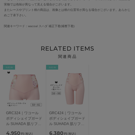
実物では色味が異なって見える場合がございます。
またレースやプリント柄の商品は、画像とは柄の位置等が異なる場合がございます。あらかじ
めご了承下さい。
関連キーワード：wacoal スハダ 補正下着(補整下着)
RELATED ITEMS
関連商品
NEW
NEW
GRC324｜ワコール
GRC424｜ワコール
ボディシェイプガード
ボディシェイプガード
ル SUHADA 肌リフト
ル SUHADA 肌リフト
プラス ショートガー
プラス ロングガード
4,950
6,380
円
(税込)
円
(税込)
ドル ショート丈・ジ
ル ジャストウエス