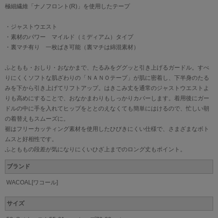
極細繊維「ナノフロント(R)」を使用したテープ
・ジャストウエスト
・素材のパワー マイルド（ミディアム）タイプ
・裏マチ有り 一枚ばき可能（裏マチは綿混素材）
ふともも・おしり・おなかまで、たるみをググッと引き上げるガードル。すべ
りにくくソフトな肌ざわりの「ＮＡＮＯテープ」が肌に密着し、下半身のたる
みを下から引き上げてリフトアップ。はきこみ丈を通常のジャストウエストよ
りも高めにすることで、おなかまわりもしっかりカバーします。着用後にガー
ドルの中に手を入れてヒップをととのえなくても簡単にはけるので、忙しい朝
の着替えもスムーズに。
裾はフリーカッティング素材を使用したひびきにくい仕様で、さまざまなボト
ムスと好相性です。
ふとももの段差が気になりにくいひざ上までのロング丈もポイント。
ブランド
WACOAL[ワコール]
サイズ