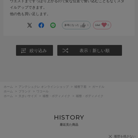
ウエストまですっぽり上がるので変な位置で食い込むこともなくスタ
イルアップできます。
他の色も買い足します。
参考になった
1
Like!
0
絞り込み
表示：新しい順
ホーム
>
アンテシュクレ オンラインショップ
>
補整下着
>
ガードル
ホーム
>
ブランド
>
ワコール
ホーム
>
大きいサイズ
>
補整・ボディメイク
>
補整・ボディメイク
HISTORY
最近見た商品
履歴を残さない