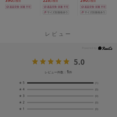
390
225
290
ャストウエスト
ト・ロング丈
pt獲得
pt獲得
pt獲得
58/64/70/76/82
58/64/70/76/82/90/98
レビュー
5.0
1
レビュー件数：
件
★
5
(1)
★
4
(0)
★
3
(0)
★
2
(0)
★
1
(0)