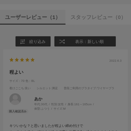
ユーザーレビュー
（1）
スタッフレビュー
（0）
絞り込み
表示：新しい順
2022.6.3
程よい
サイズ：70
色：BL
着けごこち
:良い
シルエット
:満足
普段ご利用のブラタイプ
:ワイヤーブラ
あか
年代:
30代
性別:
女性
身長:
161～165cm
体型:
ふつう
サイズ:
M
キツいかな？と思いましたが程よい締め付けで