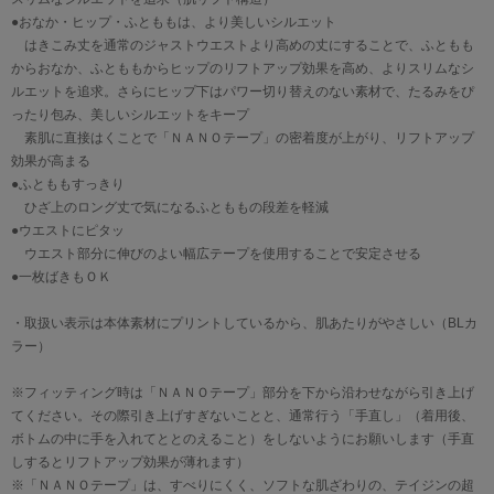
●おなか・ヒップ・ふとももは、より美しいシルエット
はきこみ丈を通常のジャストウエストより高めの丈にすることで、ふともも
からおなか、ふとももからヒップのリフトアップ効果を高め、よりスリムなシ
ルエットを追求。さらにヒップ下はパワー切り替えのない素材で、たるみをぴ
ったり包み、美しいシルエットをキープ
素肌に直接はくことで「ＮＡＮＯテープ」の密着度が上がり、リフトアップ
効果が高まる
●ふとももすっきり
ひざ上のロング丈で気になるふとももの段差を軽減
●ウエストにピタッ
ウエスト部分に伸びのよい幅広テープを使用することで安定させる
●一枚ばきもＯＫ
・取扱い表示は本体素材にプリントしているから、肌あたりがやさしい（BLカ
ラー）
※フィッティング時は「ＮＡＮＯテープ」部分を下から沿わせながら引き上げ
てください。その際引き上げすぎないことと、通常行う「手直し」（着用後、
ボトムの中に手を入れてととのえること）をしないようにお願いします（手直
しするとリフトアップ効果が薄れます）
※「ＮＡＮＯテープ」は、すべりにくく、ソフトな肌ざわりの、テイジンの超