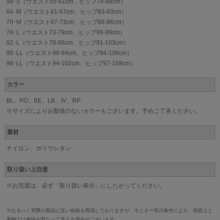
58･S（ウエスト55-61cm、ヒップ79-89cm）
64･M（ウエスト61-67cm、ヒップ83-93cm）
70･M（ウエスト67-73cm、ヒップ86-96cm）
76･L（ウエスト73-79cm、ヒップ89-99cm）
82･L（ウエスト78-86cm、ヒップ91-103cm）
90･LL（ウエスト86-94cm、ヒップ94-106cm）
98･LL（ウエスト94-102cm、ヒップ97-109cm）
カラー
BL、PO、BE、LB、IV、RP
※サイズによりお取扱のないカラーもございます。予めご了承ください。
素材
ナイロン、ポリウレタン
取り扱い上注意
※お洗濯は、必ず「取り扱い表示」にしたがってください。
※なるべく実際の商品に近い色味を再現しておりますが、モニター等の条件により、画面上と
実物では色味が異なって見える場合がございます。